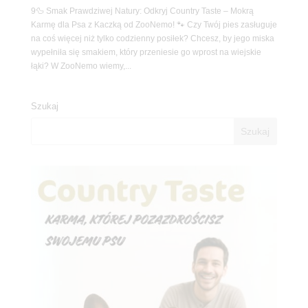
9🦆 Smak Prawdziwej Natury: Odkryj Country Taste – Mokrą
Karmę dla Psa z Kaczką od ZooNemo! 🐾 Czy Twój pies zasługuje
na coś więcej niż tylko codzienny posiłek? Chcesz, by jego miska
wypełniła się smakiem, który przeniesie go wprost na wiejskie
łąki? W ZooNemo wiemy,...
Szukaj