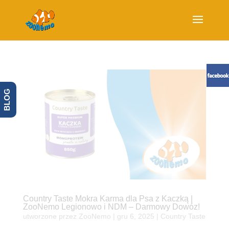
BLOG
Country Taste Mokra Karma dla Psa z Kaczką |
ZooNemo Legionowo i NDM – Darmowy Dowóz!
utworzone przez
ZooNemo
|
gru 6, 2025
|
Country Taste