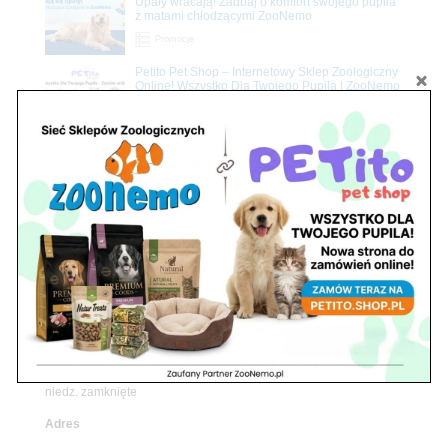
Upały wracają! Zadbaj o komfort swojego pupila
z matami chłodzącymi ZooNemo
Promocje
Petito Pet Shop – Internetowy Sklep Zoologiczny
Online! Wszystko Dla Twojego Pupila | ZooNemo
Z Życia Sklepu
Znajdź nas
Adres
05-120 Legionowo
ul. Piłsudskiego 31,
pawilon 134
tel./fax. 22 784 71 96
Godziny pracy
pon. – piąt. 10.00 – 19.00
sob. 10.00 – 15.00
niedz. zamknięte
Adres