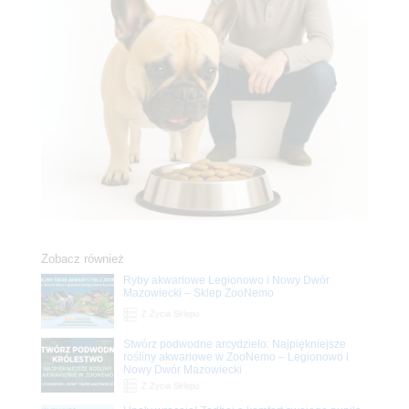
Zobacz również
Ryby akwariowe Legionowo i Nowy Dwór
Mazowiecki – Sklep ZooNemo
Z Życia Sklepu
Stwórz podwodne arcydzieło: Najpiękniejsze
rośliny akwariowe w ZooNemo – Legionowo i
Nowy Dwór Mazowiecki
Z Życia Sklepu