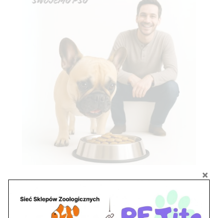
Znajdź nas
Adres
05-120 Legionowo
ul. Piłsudskiego 31,