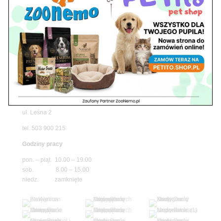
pawilon 134
tel./fax. 22 784 71 96
Godziny pracy
pon. – piąt. 10.00 – 19.00
sob. 10.00 – 15.00
niedz. zamknięte
Adres
05-100 Nowy Dwór Mazowiecki
ul. Leśna 2
tel. 503 900 215
Godziny pracy
pon. – piąt. 10.00 – 19.00
sob. 8.00 – 15.00
niedz. zamknięte