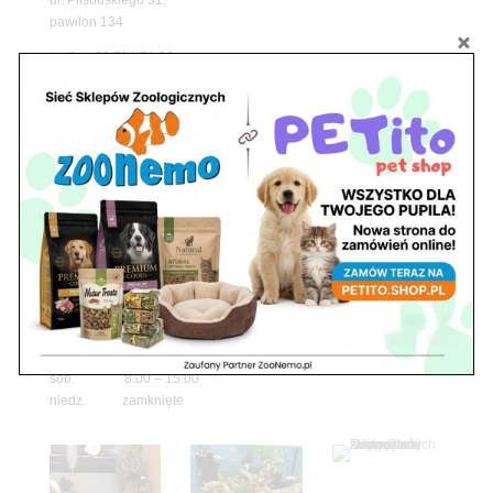
pawilon 134
tel./fax. 22 784 71 96
Godziny pracy
pon. – piąt. 10.00 – 19.00
sob. 10.00 – 15.00
niedz. zamknięte
Adres
05-100 Nowy Dwór Mazowiecki
ul. Leśna 2
tel. 503 900 215
Godziny pracy
pon. – piąt. 10.00 – 19.00
sob. 8.00 – 15.00
niedz. zamknięte