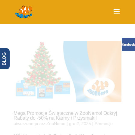
BLOG
Mega Promocje Świąteczne w ZooNemo! Odkryj
Rabaty do -50% na Karmy i Przysmaki!
utworzone przez
ZooNemo
|
gru 2, 2025
|
Promocje