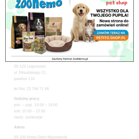
z matami chłodzącymi ZooNemo
Promocje
Petito Pet Shop – Internetowy Sklep Zoologiczny
Online! Wszystko Dla Twojego Pupila | ZooNemo
Z Życia Sklepu
Znajdź nas
Adres
05-120 Legionowo
ul. Piłsudskiego 31,
pawilon 134
tel./fax. 22 784 71 96
Godziny pracy
pon. – piąt. 10.00 – 19.00
sob. 10.00 – 15.00
niedz. zamknięte
Adres
05-100 Nowy Dwór Mazowiecki