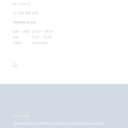
ul. Leśna 2
tel. 503 900 215
Godziny pracy
pon. – piąt. 10.00 – 19.00
sob. 8.00 – 15.00
niedz. zamknięte
O witrynie
Zapraszamy wszystkich posiadaczy i sympatyków zwierząt