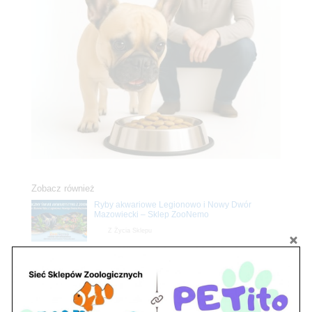
Zobacz również
Ryby akwariowe Legionowo i Nowy Dwór
Mazowiecki – Sklep ZooNemo
Z Życia Sklepu
Stwórz podwodne arcydzieło: Najpiękniejsze
rośliny akwariowe w ZooNemo – Legionowo i
Nowy Dwór Mazowiecki
Z Życia Sklepu
Upały wracają! Zadbaj o komfort swojego pupila