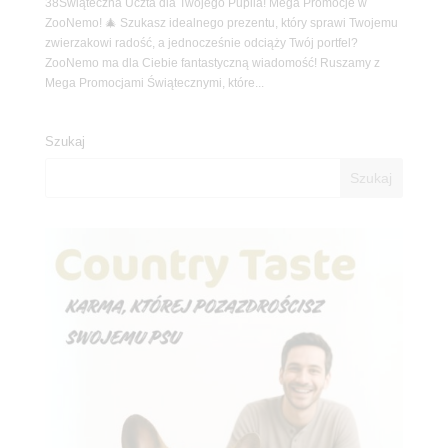
38Świąteczna Uczta dla Twojego Pupila! Mega Promocje w
ZooNemo! 🎄 Szukasz idealnego prezentu, który sprawi Twojemu
zwierzakowi radość, a jednocześnie odciąży Twój portfel?
ZooNemo ma dla Ciebie fantastyczną wiadomość! Ruszamy z
Mega Promocjami Świątecznymi, które...
Szukaj