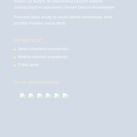
małych czy dużych, do odwiedzenia naszych sklepów
zoologicznych w Legionowie i Nowym Dworze Mazowieckim
Polecamy także wizytę na naszej stronie internetowej, która
przybliży Państwu naszą ofertę.
PRYWATNOŚĆ
Zmień ustawienia prywatności
Historia ustawień prywatności
Cofnij zgody
Licznik odwiedzin witryny