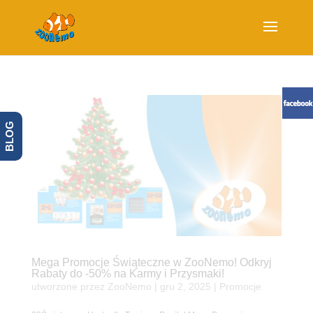
BLOG
Mega Promocje Świąteczne w ZooNemo! Odkryj
Rabaty do -50% na Karmy i Przysmaki!
utworzone przez
ZooNemo
|
gru 2, 2025
|
Promocje