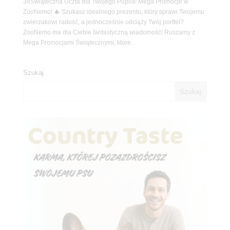
38Świąteczna Uczta dla Twojego Pupila! Mega Promocje w
ZooNemo! 🎄 Szukasz idealnego prezentu, który sprawi Twojemu
zwierzakowi radość, a jednocześnie odciąży Twój portfel?
ZooNemo ma dla Ciebie fantastyczną wiadomość! Ruszamy z
Mega Promocjami Świątecznymi, które...
Szukaj