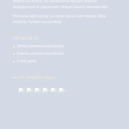
małych czy dużych, do odwiedzenia naszych sklepów
zoologicznych w Legionowie i Nowym Dworze Mazowieckim
Polecamy także wizytę na naszej stronie internetowej, która
przybliży Państwu naszą ofertę.
PRYWATNOŚĆ
Zmień ustawienia prywatności
Historia ustawień prywatności
Cofnij zgody
Licznik odwiedzin witryny