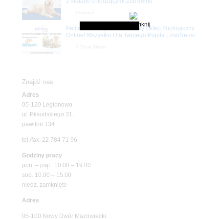
z matami chłodzącymi ZooNemo
Promocje
Petito Pet Shop – Internetowy Sklep Zoologiczny
Online! Wszystko Dla Twojego Pupila | ZooNemo
Z Życia Sklepu
Znajdź nas
Adres
05-120 Legionowo
ul. Piłsudskiego 31,
pawilon 134
tel./fax. 22 784 71 96
Godziny pracy
pon. – piąt. 10.00 – 19.00
sob. 10.00 – 15.00
niedz. zamknięte
Adres
05-100 Nowy Dwór Mazowiecki