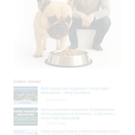
Zobacz również
Ryby akwariowe Legionowo i Nowy Dwór
Mazowiecki – Sklep ZooNemo
Z Życia Sklepu
Stwórz podwodne arcydzieło: Najpiękniejsze
rośliny akwariowe w ZooNemo – Legionowo i
Nowy Dwór Mazowiecki
Z Życia Sklepu
Upały wracają! Zadbaj o komfort swojego pupila