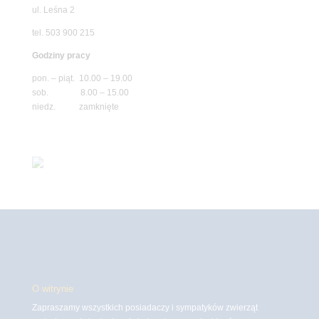
ul. Leśna 2
tel. 503 900 215
Godziny pracy
pon. – piąt. 10.00 – 19.00
sob. 8.00 – 15.00
niedz. zamknięte
O witrynie
Zapraszamy wszystkich posiadaczy i sympatyków zwierząt