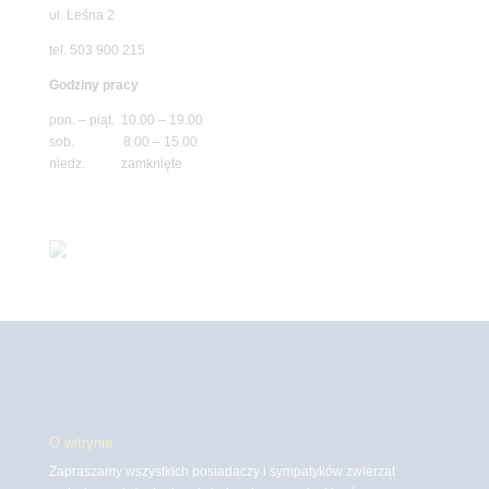
ul. Leśna 2
tel. 503 900 215
Godziny pracy
pon. – piąt. 10.00 – 19.00
sob. 8.00 – 15.00
niedz. zamknięte
O witrynie
Zapraszamy wszystkich posiadaczy i sympatyków zwierząt