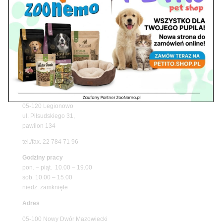
z matami chłodzącymi ZooNemo
Promocje
Petito Pet Shop – Internetowy Sklep Zoologiczny
Online! Wszystko Dla Twojego Pupila | ZooNemo
Z Życia Sklepu
Znajdź nas
Adres
05-120 Legionowo
ul. Piłsudskiego 31,
pawilon 134
tel./fax. 22 784 71 96
Godziny pracy
pon. – piąt. 10.00 – 19.00
sob. 10.00 – 15.00
niedz. zamknięte
Adres
05-100 Nowy Dwór Mazowiecki