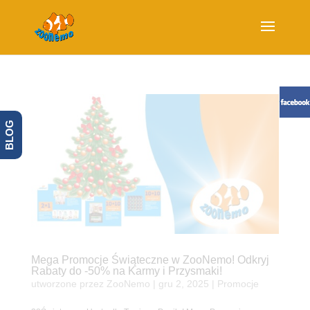
BLOG
Mega Promocje Świąteczne w ZooNemo! Odkryj
Rabaty do -50% na Karmy i Przysmaki!
utworzone przez
ZooNemo
|
gru 2, 2025
|
Promocje