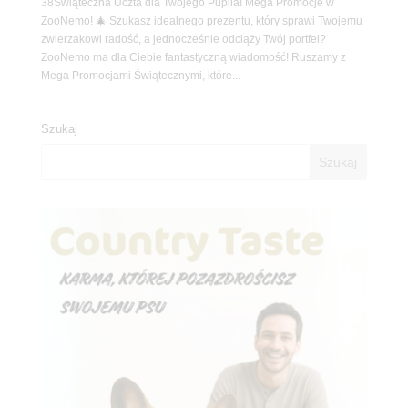
38Świąteczna Uczta dla Twojego Pupila! Mega Promocje w
ZooNemo! 🎄 Szukasz idealnego prezentu, który sprawi Twojemu
zwierzakowi radość, a jednocześnie odciąży Twój portfel?
ZooNemo ma dla Ciebie fantastyczną wiadomość! Ruszamy z
Mega Promocjami Świątecznymi, które...
Szukaj