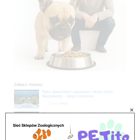
Zobacz również
Ryby akwariowe Legionowo i Nowy Dwór
Mazowiecki – Sklep ZooNemo
Z Życia Sklepu
Stwórz podwodne arcydzieło: Najpiękniejsze
rośliny akwariowe w ZooNemo – Legionowo i
Nowy Dwór Mazowiecki
Z Życia Sklepu
Upały wracają! Zadbaj o komfort swojego pupila