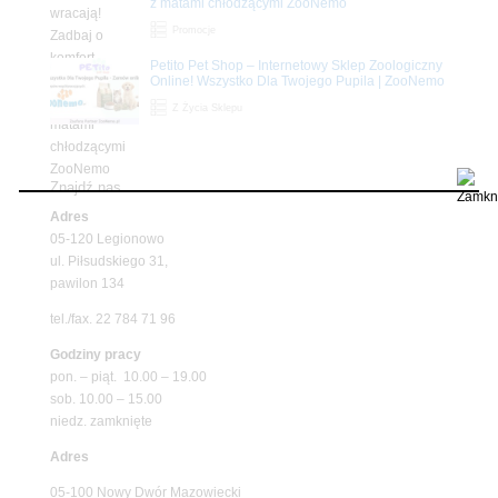
z matami chłodzącymi ZooNemo
Promocje
Petito Pet Shop – Internetowy Sklep Zoologiczny
Online! Wszystko Dla Twojego Pupila | ZooNemo
Z Życia Sklepu
Znajdź nas
Adres
05-120 Legionowo
ul. Piłsudskiego 31,
pawilon 134
tel./fax. 22 784 71 96
Godziny pracy
pon. – piąt. 10.00 – 19.00
sob. 10.00 – 15.00
niedz. zamknięte
Adres
05-100 Nowy Dwór Mazowiecki