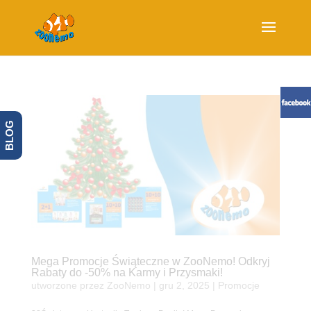
BLOG
Mega Promocje Świąteczne w ZooNemo! Odkryj
Rabaty do -50% na Karmy i Przysmaki!
utworzone przez
ZooNemo
|
gru 2, 2025
|
Promocje