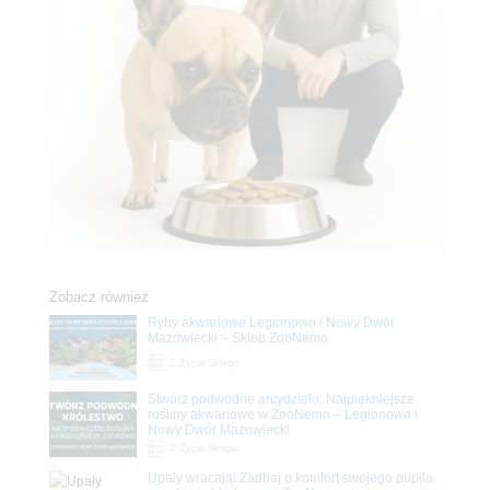
Zobacz również
Ryby akwariowe Legionowo i Nowy Dwór
Mazowiecki – Sklep ZooNemo
Z Życia Sklepu
Stwórz podwodne arcydzieło: Najpiękniejsze
rośliny akwariowe w ZooNemo – Legionowo i
Nowy Dwór Mazowiecki
Z Życia Sklepu
Upały wracają! Zadbaj o komfort swojego pupila