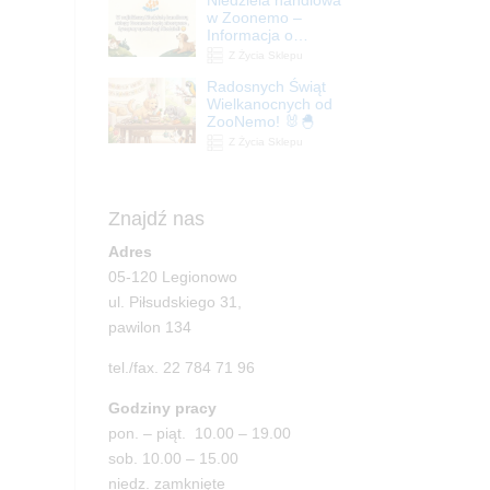
| ZooNemo
w Zoonemo –
Informacja o
godzinach otwarcia
Z Życia Sklepu
Radosnych Świąt
Wielkanocnych od
ZooNemo! 🐰🐣
Z Życia Sklepu
Znajdź nas
Adres
05-120 Legionowo
ul. Piłsudskiego 31,
pawilon 134
tel./fax. 22 784 71 96
Godziny pracy
pon. – piąt. 10.00 – 19.00
sob. 10.00 – 15.00
niedz. zamknięte