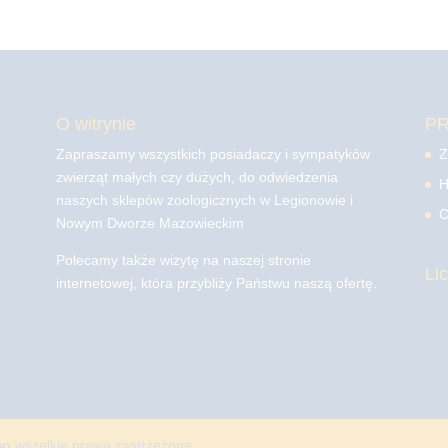
O witrynie
P
Zapraszamy wszystkich posiadaczy i sympatyków
Z
zwierząt małych czy dużych, do odwiedzenia
H
naszych sklepów zoologicznych w Legionowie i
C
Nowym Dworze Mazowieckim
Polecamy także wizytę na naszej stronie
Li
internetowej, która przybliży Państwu naszą ofertę.
mo
wszelkie prawa zastrzeżone