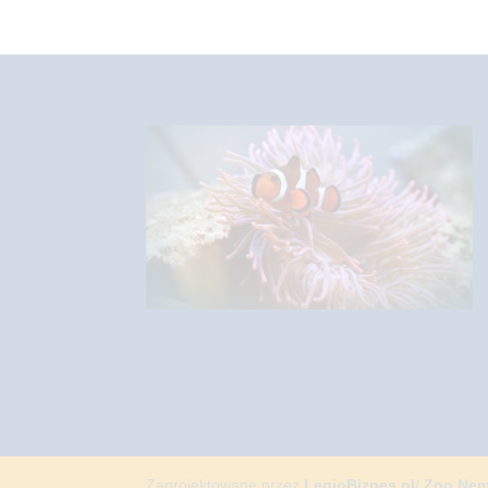
Zaprojektowane przez
LegioBiznes.pl
/
Zoo Ne