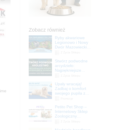
Zobacz również
Ryby akwariowe
Legionowo i Nowy
Dwór Mazowiecki –
Sklep ZooNemo
Z Życia Sklepu
Stwórz podwodne
arcydzieło:
Najpiękniejsze
rośliny akwariowe
Z Życia Sklepu
w ZooNemo –
Upały wracają!
Legionowo i Nowy
Zadbaj o komfort
Dwór Mazowiecki
Time
swojego pupila z
matami
Promocje
chłodzącymi
Petito Pet Shop –
ZooNemo
Internetowy Sklep
Zoologiczny
Online! Wszystko
Z Życia Sklepu
Dla Twojego Pupila
Niedziela handlowa