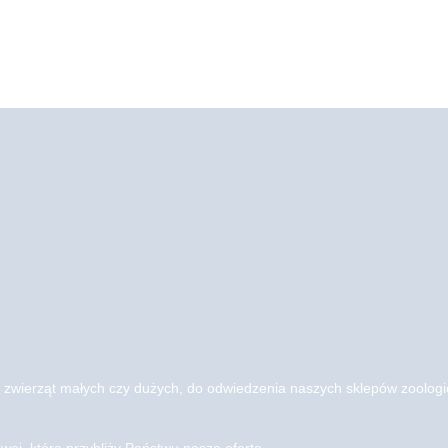
 zwierząt małych czy dużych, do odwiedzenia naszych sklepów zoolo
wej, która przybliży Państwu naszą ofertę.