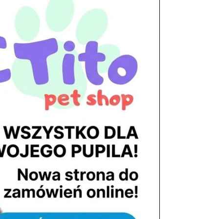
tel. 503 900 215
Godziny pracy
pon. – piąt. 10.00 – 19.00
sob. 8.00 – 15.00
niedz. zamknięte