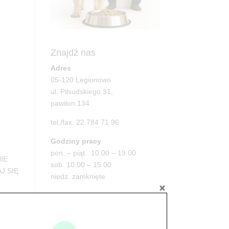
Znajdź nas
Adres
05-120 Legionowo
ul. Piłsudskiego 31,
pawilon 134
tel./fax. 22 784 71 96
Godziny pracy
pon. – piąt. 10.00 – 19.00
IE
sob. 10.00 – 15.00
J SIĘ
niedz. zamknięte
Adres
05-100 Nowy Dwór Mazowiecki
ul. Leśna 2