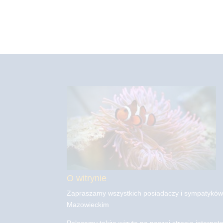
O witrynie
Zapraszamy wszystkich posiadaczy i sympatyków
Mazowieckim
Polecamy także wizytę na naszej stronie interneto