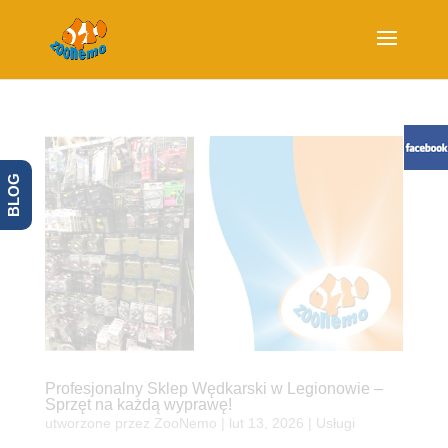
BLOG
Profesjonalny Sklep Wędkarski w Legionowie –
Sprzęt na każdą wyprawę!
utworzone przez
ZooNemo
|
lut 13, 2026
|
Usługi