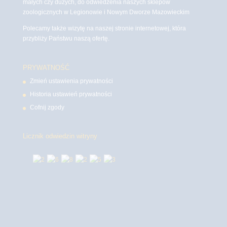
małych czy dużych, do odwiedzenia naszych sklepów
zoologicznych w Legionowie i Nowym Dworze Mazowieckim
Polecamy także wizytę na naszej stronie internetowej, która
przybliży Państwu naszą ofertę.
PRYWATNOŚĆ
Zmień ustawienia prywatności
Historia ustawień prywatności
Cofnij zgody
Licznik odwiedzin witryny