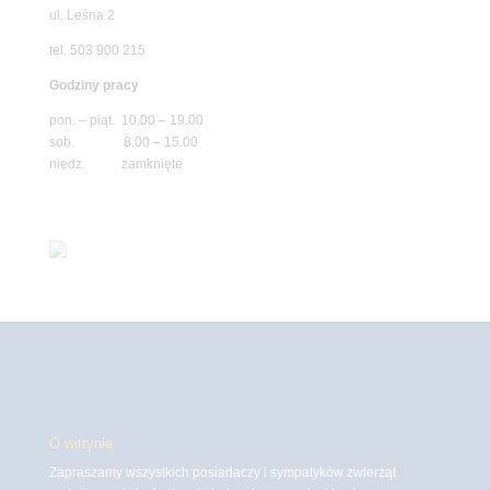
ul. Leśna 2
tel. 503 900 215
Godziny pracy
pon. – piąt. 10.00 – 19.00
sob. 8.00 – 15.00
niedz. zamknięte
O witrynie
Zapraszamy wszystkich posiadaczy i sympatyków zwierząt