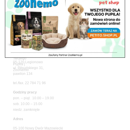
z matami chłodzącymi ZooNemo
Promocje
Petito Pet Shop – Internetowy Sklep Zoologiczny
Online! Wszystko Dla Twojego Pupila | ZooNemo
Z Życia Sklepu
Znajdź nas
Adres
05-120 Legionowo
ul. Piłsudskiego 31,
pawilon 134
tel./fax. 22 784 71 96
Godziny pracy
pon. – piąt. 10.00 – 19.00
sob. 10.00 – 15.00
niedz. zamknięte
Adres
05-100 Nowy Dwór Mazowiecki