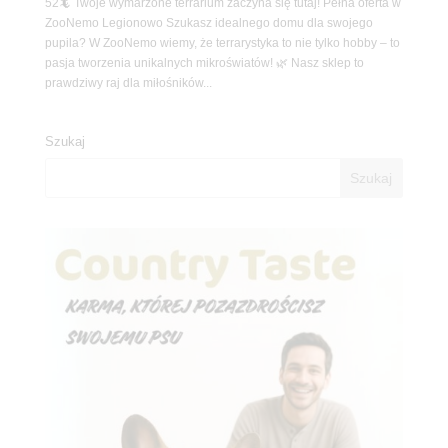
52🦎 Twoje wymarzone terrarium zaczyna się tutaj! Pełna oferta w
ZooNemo Legionowo Szukasz idealnego domu dla swojego
pupila? W ZooNemo wiemy, że terrarystyka to nie tylko hobby – to
pasja tworzenia unikalnych mikroświatów! 🌿 Nasz sklep to
prawdziwy raj dla miłośników...
Szukaj