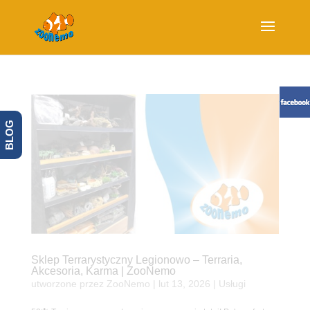
BLOG
Sklep Terrarystyczny Legionowo – Terraria,
Akcesoria, Karma | ZooNemo
utworzone przez
ZooNemo
|
lut 13, 2026
|
Usługi