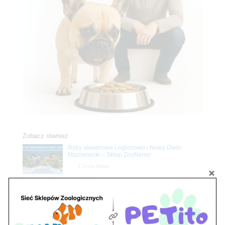
Zobacz również
Ryby akwariowe Legionowo i Nowy Dwór
Mazowiecki – Sklep ZooNemo
Z Życia Sklepu
Stwórz podwodne arcydzieło: Najpiękniejsze
rośliny akwariowe w ZooNemo – Legionowo i
Nowy Dwór Mazowiecki
Z Życia Sklepu
Upały wracają! Zadbaj o komfort swojego pupila