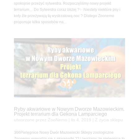
spokojnie przeżyć sylwestra. Rozpoczęliśmy nowy projekt
terrarium… Do Sylwestra coraz bliżej ?✨ Niestety niektóre psy i
koty źle przeżywają tą wystrzałową noc ? Dlatego Zoonemo
proponuje kilka sposobów na...
Ryby akwariowe w Nowym Dworze Mazowieckim.
Projekt terrarium dla Gekona Lamparciego
utworzone przez
ZooNemo
|
lis 4, 2019
|
Z życia sklepu
366Pielęgnice Nowy Dwór Mazowiecki Sklepy zoologiczne
Zoonemo wywodzą się z akwarystki ?? Uważamy że pielęgnice to