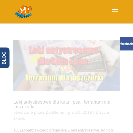
BLOG
Leki antystresowe dla kota i psa. Terrarium dla
jaszczurki
utworzone przez
ZooNemo
|
gru 20, 2019
|
Z życia
sklepu
160Zaopatrz swojego przyjaciela w leki antystresowe, by mógł