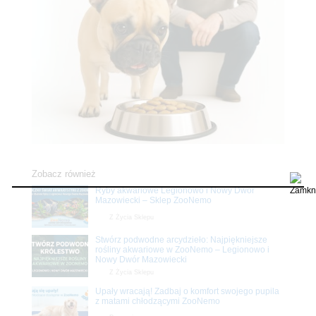
Zobacz również
Ryby akwariowe Legionowo i Nowy Dwór
Mazowiecki – Sklep ZooNemo
Z Życia Sklepu
Stwórz podwodne arcydzieło: Najpiękniejsze
rośliny akwariowe w ZooNemo – Legionowo i
Nowy Dwór Mazowiecki
Z Życia Sklepu
Upały wracają! Zadbaj o komfort swojego pupila
z matami chłodzącymi ZooNemo