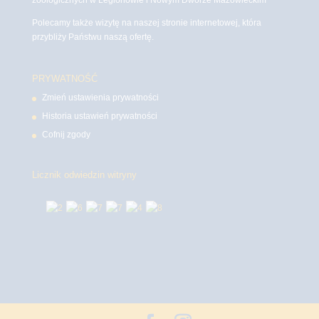
zoologicznych w Legionowie i Nowym Dworze Mazowieckim
Polecamy także wizytę na naszej stronie internetowej, która
przybliży Państwu naszą ofertę.
PRYWATNOŚĆ
Zmień ustawienia prywatności
Historia ustawień prywatności
Cofnij zgody
Licznik odwiedzin witryny