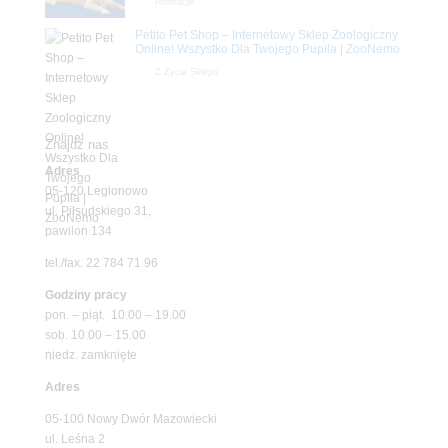
Promocje
Petito Pet Shop – Internetowy Sklep Zoologiczny
Online! Wszystko Dla Twojego Pupila | ZooNemo
Z Życia Sklepu
Znajdź nas
Adres
05-120 Legionowo
ul. Piłsudskiego 31,
pawilon 134
tel./fax. 22 784 71 96
Godziny pracy
pon. – piąt. 10.00 – 19.00
sob. 10.00 – 15.00
niedz. zamknięte
Adres
05-100 Nowy Dwór Mazowiecki
ul. Leśna 2