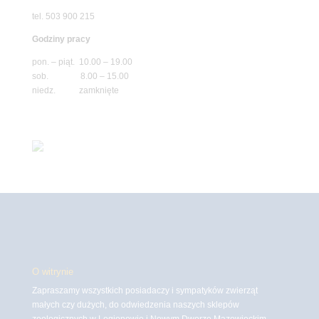
tel. 503 900 215
Godziny pracy
pon. – piąt. 10.00 – 19.00
sob. 8.00 – 15.00
niedz. zamknięte
O witrynie
Zapraszamy wszystkich posiadaczy i sympatyków zwierząt
małych czy dużych, do odwiedzenia naszych sklepów