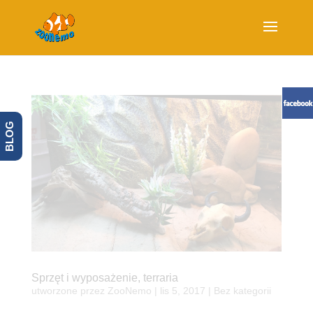
BLOG
Sprzęt i wyposażenie, terraria
utworzone przez
ZooNemo
|
lis 5, 2017
| Bez kategorii