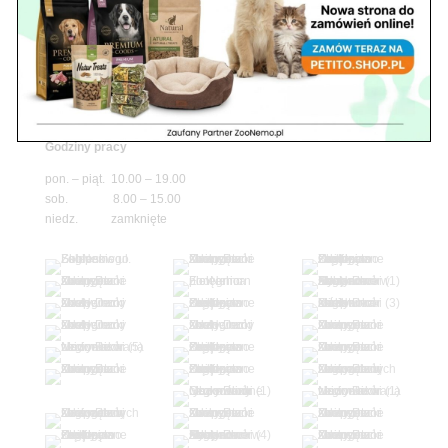
Adres
05-100 Nowy Dwór Mazowiecki
ul. Leśna 2
tel. 503 900 215
Godziny pracy
pon. – piąt. 10.00 – 19.00
sob. 8.00 – 15.00
niedz. zamknięte