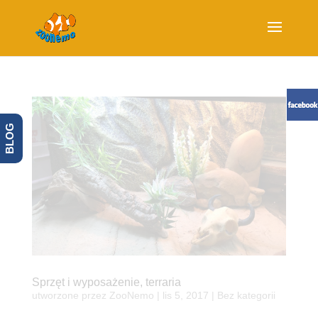
BLOG
Sprzęt i wyposażenie, terraria
utworzone przez
ZooNemo
|
lis 5, 2017
| Bez kategorii