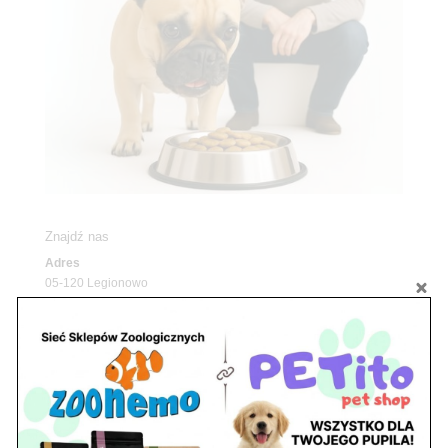
Znajdź nas
Adres
05-120 Legionowo
ul. Piłsudskiego 31,
pawilon 134
tel./fax. 22 784 71 96
Godziny pracy
pon. – piąt. 10.00 – 19.00
sob. 10.00 – 15.00
niedz. zamknięte