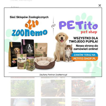
Adres
05-100 Nowy Dwór Mazowiecki
ul. Leśna 2
tel. 503 900 215
Godziny pracy
pon. – piąt. 10.00 – 19.00
sob. 8.00 – 15.00
niedz. zamknięte