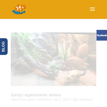
BLOG
Sprzęt i wyposażenie, terraria
utworzone przez
ZooNemo
|
lis 5, 2017
| Bez kategorii