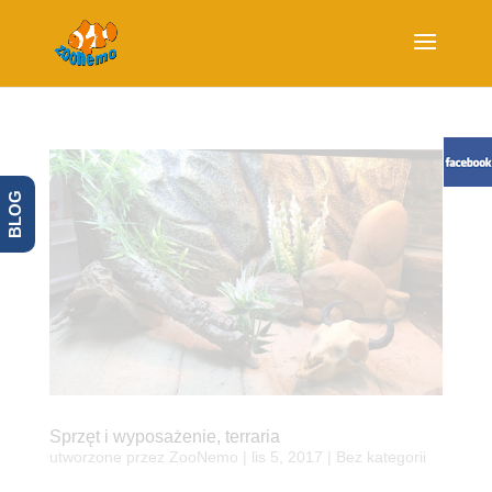
BLOG
Sprzęt i wyposażenie, terraria
utworzone przez
ZooNemo
|
lis 5, 2017
| Bez kategorii