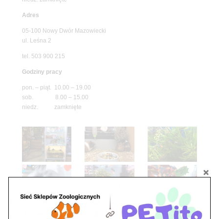
Adres
05-100 Nowy Dwór Mazowiecki
ul. Leśna 2
tel. 503 900 215
Godziny pracy
pon. – piąt. 10.00 – 19.00
sob. 8.00 – 15.00
niedz. zamknięte