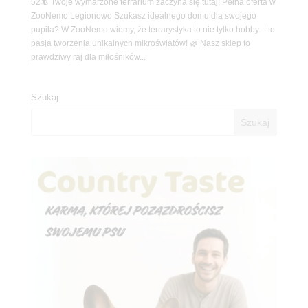
52🦎 Twoje wymarzone terrarium zaczyna się tutaj! Pełna oferta w
ZooNemo Legionowo Szukasz idealnego domu dla swojego
pupila? W ZooNemo wiemy, że terrarystyka to nie tylko hobby – to
pasja tworzenia unikalnych mikroświatów! 🌿 Nasz sklep to
prawdziwy raj dla miłośników...
Szukaj