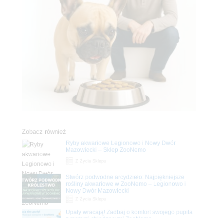
Zobacz również
Ryby akwariowe Legionowo i Nowy Dwór
Mazowiecki – Sklep ZooNemo
Z Życia Sklepu
Stwórz podwodne arcydzieło: Najpiękniejsze
rośliny akwariowe w ZooNemo – Legionowo i
Nowy Dwór Mazowiecki
Z Życia Sklepu
Upały wracają! Zadbaj o komfort swojego pupila