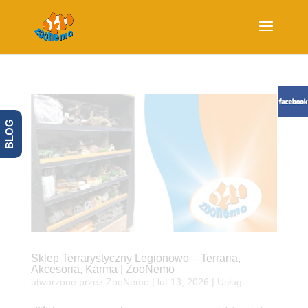
BLOG
Sklep Terrarystyczny Legionowo – Terraria,
Akcesoria, Karma | ZooNemo
utworzone przez
ZooNemo
|
lut 13, 2026
|
Usługi