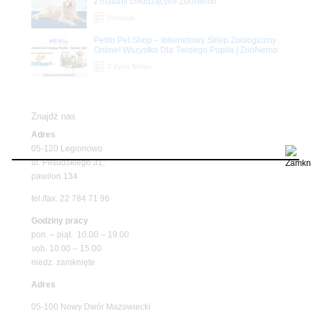
z matami chłodzącymi ZooNemo
Promocje
Petito Pet Shop – Internetowy Sklep Zoologiczny
Online! Wszystko Dla Twojego Pupila | ZooNemo
Z Życia Sklepu
Znajdź nas
Adres
05-120 Legionowo
ul. Piłsudskiego 31,
pawilon 134
tel./fax. 22 784 71 96
Godziny pracy
pon. – piąt. 10.00 – 19.00
sob. 10.00 – 15.00
niedz. zamknięte
Adres
05-100 Nowy Dwór Mazowiecki