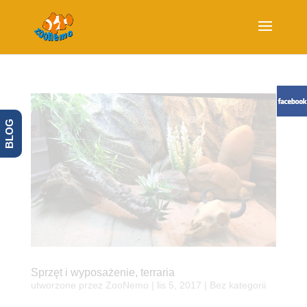
BLOG
Sprzęt i wyposażenie, terraria
utworzone przez
ZooNemo
|
lis 5, 2017
| Bez kategorii