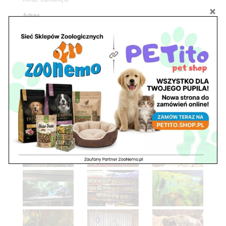
Adres
05-100 Nowy Dwór Mazowiecki
ul. Leśna 2
tel. 503 900 215
Godziny pracy
pon. – piąt. 10.00 – 19.00
sob. 8.00 – 15.00
niedz. zamknięte