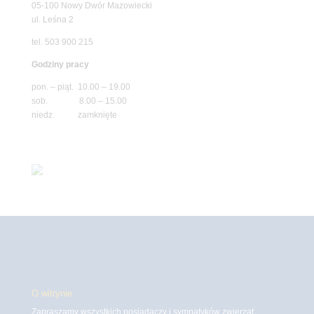
05-100 Nowy Dwór Mazowiecki
ul. Leśna 2
tel. 503 900 215
Godziny pracy
pon. – piąt. 10.00 – 19.00
sob. 8.00 – 15.00
niedz. zamknięte
O witrynie
Zapraszamy wszystkich posiadaczy i sympatyków zwierząt