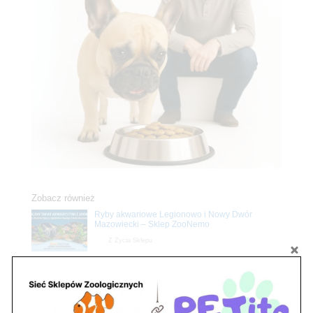
Zobacz również
Ryby akwariowe Legionowo i Nowy Dwór
Mazowiecki – Sklep ZooNemo
Z Życia Sklepu
Stwórz podwodne arcydzieło: Najpiękniejsze
rośliny akwariowe w ZooNemo – Legionowo i
Nowy Dwór Mazowiecki
Z Życia Sklepu