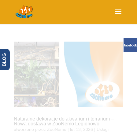
BLOG
Naturalne dekoracje do akwarium i terrarium –
Nowa dostawa w ZooNemo Legionowo!
utworzone przez
ZooNemo
|
lut 13, 2026
|
Usługi