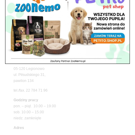
Upały wracają! Zadbaj o komfort swojego pupila
z matami chłodzącymi ZooNemo
Promocje
Petito Pet Shop – Internetowy Sklep Zoologiczny
Online! Wszystko Dla Twojego Pupila | ZooNemo
Z Życia Sklepu
Znajdź nas
Adres
05-120 Legionowo
ul. Piłsudskiego 31,
pawilon 134
tel./fax. 22 784 71 96
Godziny pracy
pon. – piąt. 10.00 – 19.00
sob. 10.00 – 15.00
niedz. zamknięte
Adres