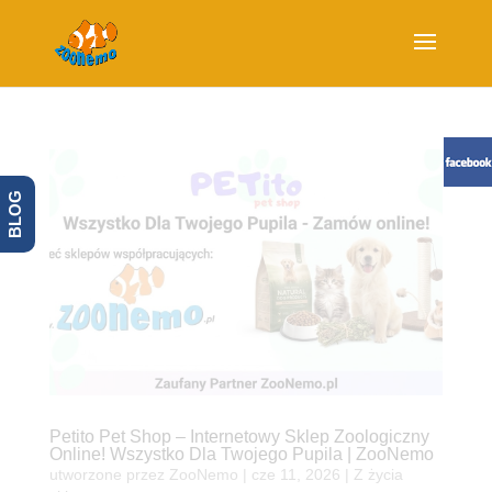
BLOG
Petito Pet Shop – Internetowy Sklep Zoologiczny
Online! Wszystko Dla Twojego Pupila | ZooNemo
utworzone przez
ZooNemo
|
cze 11, 2026
|
Z życia