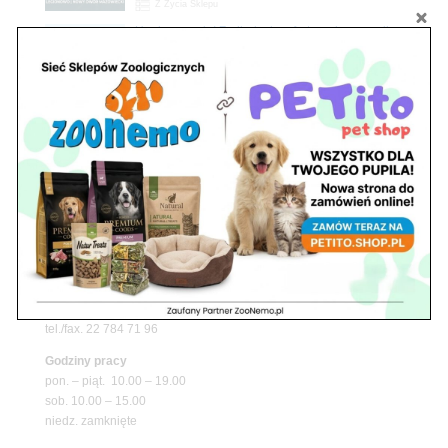
Z Życia Sklepu
Upały wracają! Zadbaj o komfort swojego pupila
z matami chłodzącymi ZooNemo
Promocje
Niedziela handlowa w Zoonemo – Informacja o
godzinach otwarcia
Z Życia Sklepu
Znajdź nas
Adres
05-120 Legionowo
ul. Piłsudskiego 31,
pawilon 134
tel./fax. 22 784 71 96
Godziny pracy
pon. – piąt. 10.00 – 19.00
sob. 10.00 – 15.00
niedz. zamknięte