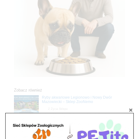
Zobacz również
Ryby akwariowe Legionowo i Nowy Dwór
Mazowiecki – Sklep ZooNemo
Z Życia Sklepu
Stwórz podwodne arcydzieło: Najpiękniejsze
rośliny akwariowe w ZooNemo – Legionowo i
Nowy Dwór Mazowiecki
Z Życia Sklepu