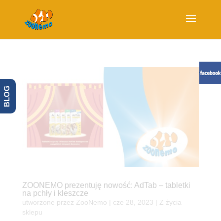
BLOG
ZOONEMO prezentuję nowość: AdTab – tabletki
na pchły i kleszcze
utworzone przez
ZooNemo
|
cze 28, 2023
|
Z życia
sklepu