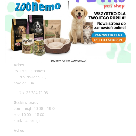
Upały wracają! Zadbaj o komfort swojego pupila
z matami chłodzącymi ZooNemo
Promocje
Petito Pet Shop – Internetowy Sklep Zoologiczny
Online! Wszystko Dla Twojego Pupila | ZooNemo
Z Życia Sklepu
Znajdź nas
Adres
05-120 Legionowo
ul. Piłsudskiego 31,
pawilon 134
tel./fax. 22 784 71 96
Godziny pracy
pon. – piąt. 10.00 – 19.00
sob. 10.00 – 15.00
niedz. zamknięte
Adres