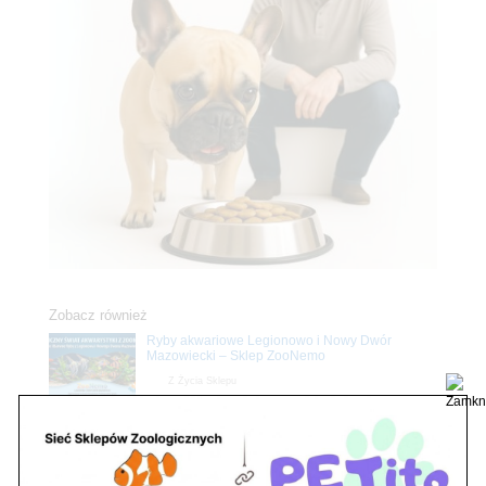
Zobacz również
Ryby akwariowe Legionowo i Nowy Dwór
Mazowiecki – Sklep ZooNemo
Z Życia Sklepu
Stwórz podwodne arcydzieło: Najpiękniejsze
rośliny akwariowe w ZooNemo – Legionowo i
Nowy Dwór Mazowiecki
Z Życia Sklepu