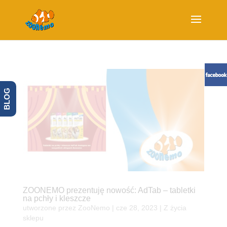
BLOG
ZOONEMO prezentuję nowość: AdTab – tabletki
na pchły i kleszcze
utworzone przez
ZooNemo
|
cze 28, 2023
|
Z życia
sklepu