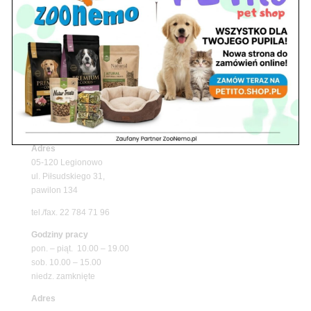
Upały wracają! Zadbaj o komfort swojego pupila
z matami chłodzącymi ZooNemo
Promocje
Petito Pet Shop – Internetowy Sklep Zoologiczny
Online! Wszystko Dla Twojego Pupila | ZooNemo
Z Życia Sklepu
Znajdź nas
Adres
05-120 Legionowo
ul. Piłsudskiego 31,
pawilon 134
tel./fax. 22 784 71 96
Godziny pracy
pon. – piąt. 10.00 – 19.00
sob. 10.00 – 15.00
niedz. zamknięte
Adres