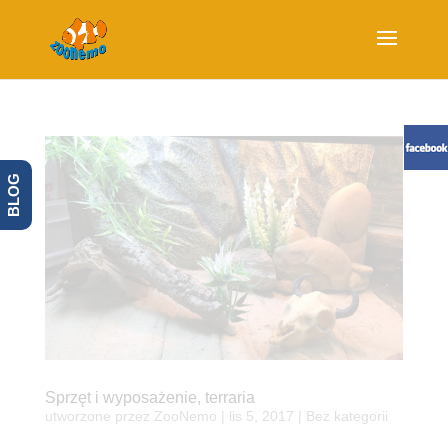
BLOG
Sprzęt i wyposażenie, terraria
utworzone przez
ZooNemo
|
lis 5, 2017
| Bez kategorii