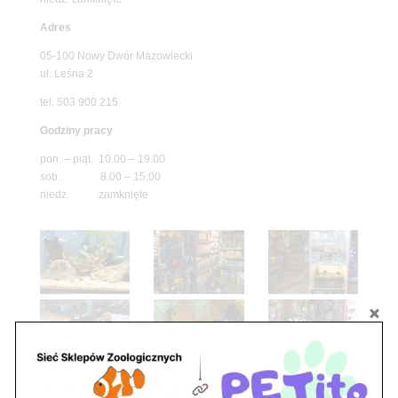
Adres
05-100 Nowy Dwór Mazowiecki
ul. Leśna 2
tel. 503 900 215
Godziny pracy
pon. – piąt. 10.00 – 19.00
sob. 8.00 – 15.00
niedz. zamknięte