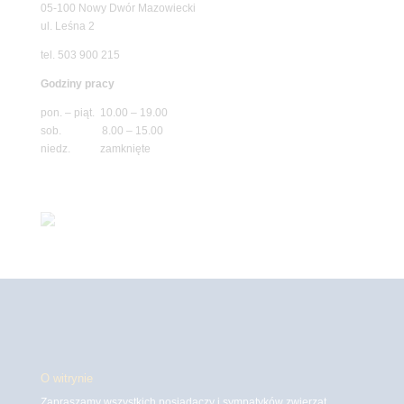
05-100 Nowy Dwór Mazowiecki
ul. Leśna 2
tel. 503 900 215
Godziny pracy
pon. – piąt. 10.00 – 19.00
sob. 8.00 – 15.00
niedz. zamknięte
O witrynie
Zapraszamy wszystkich posiadaczy i sympatyków zwierząt