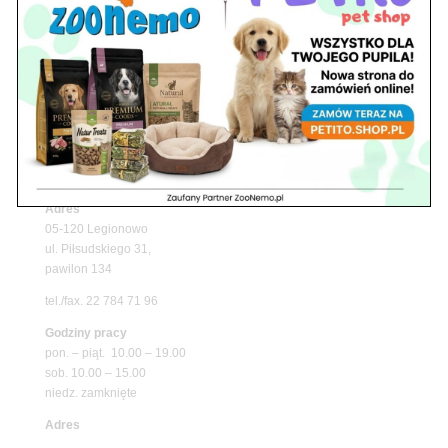
Upały wracają! Zadbaj o komfort swojego pupila
z matami chłodzącymi ZooNemo
Promocje
Petito Pet Shop – Internetowy Sklep Zoologiczny
Online! Wszystko Dla Twojego Pupila | ZooNemo
Z Życia Sklepu
Znajdź nas
Adres
05-120 Legionowo
ul. Piłsudskiego 31,
pawilon 134
tel./fax. 22 784 71 96
Godziny pracy
pon. – piąt. 10.00 – 19.00
sob. 10.00 – 15.00
niedz. zamknięte
Adres