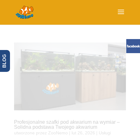
BLOG
Profesjonalne szafki pod akwarium na wymiar –
Solidna podstawa Twojego akwarium
utworzone przez
ZooNemo
|
lut 26, 2026
|
Usługi