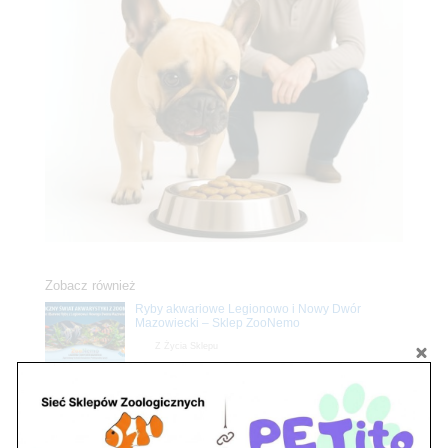
Zobacz również
Ryby akwariowe Legionowo i Nowy Dwór
Mazowiecki – Sklep ZooNemo
Z Życia Sklepu
Stwórz podwodne arcydzieło: Najpiękniejsze
rośliny akwariowe w ZooNemo – Legionowo i
Nowy Dwór Mazowiecki
Z Życia Sklepu