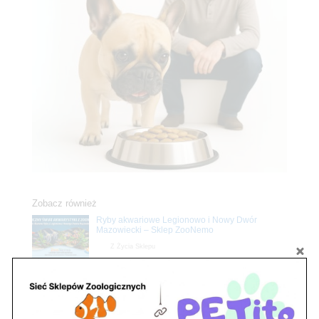
Zobacz również
Ryby akwariowe Legionowo i Nowy Dwór
Mazowiecki – Sklep ZooNemo
Z Życia Sklepu
Stwórz podwodne arcydzieło: Najpiękniejsze
rośliny akwariowe w ZooNemo – Legionowo i
Nowy Dwór Mazowiecki
Z Życia Sklepu