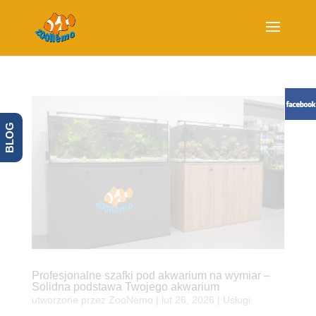
BLOG
Profesjonalne szafki pod akwarium na wymiar –
Solidna podstawa Twojego akwarium
utworzone przez
ZooNemo
|
lut 26, 2026
|
Usługi