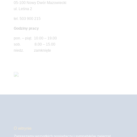
05-100 Nowy Dwór Mazowiecki
ul. Leśna 2
tel. 503 900 215
Godziny pracy
pon. – piąt. 10.00 – 19.00
sob. 8.00 – 15.00
niedz. zamknięte
O witrynie
Zapraszamy wszystkich posiadaczy i sympatyków zwierząt