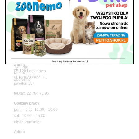
Upały wracają! Zadbaj o komfort swojego pupila
z matami chłodzącymi ZooNemo
Promocje
Petito Pet Shop – Internetowy Sklep Zoologiczny
Online! Wszystko Dla Twojego Pupila | ZooNemo
Z Życia Sklepu
Znajdź nas
Adres
05-120 Legionowo
ul. Piłsudskiego 31,
pawilon 134
tel./fax. 22 784 71 96
Godziny pracy
pon. – piąt. 10.00 – 19.00
sob. 10.00 – 15.00
niedz. zamknięte
Adres