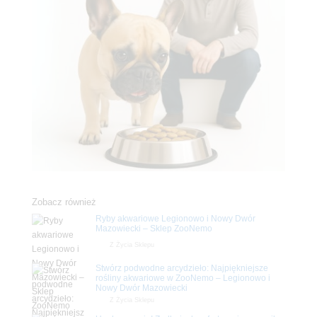
Zobacz również
Ryby akwariowe Legionowo i Nowy Dwór
Mazowiecki – Sklep ZooNemo
Z Życia Sklepu
Stwórz podwodne arcydzieło: Najpiękniejsze
rośliny akwariowe w ZooNemo – Legionowo i
Nowy Dwór Mazowiecki
Z Życia Sklepu