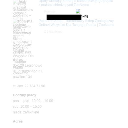
Upały wracają! Zadbaj o komfort swojego pupila
z matami chłodzącymi ZooNemo
Promocje
Petito Pet Shop – Internetowy Sklep Zoologiczny
Online! Wszystko Dla Twojego Pupila | ZooNemo
Z Życia Sklepu
Znajdź nas
Adres
05-120 Legionowo
ul. Piłsudskiego 31,
pawilon 134
tel./fax. 22 784 71 96
Godziny pracy
pon. – piąt. 10.00 – 19.00
sob. 10.00 – 15.00
niedz. zamknięte
Adres