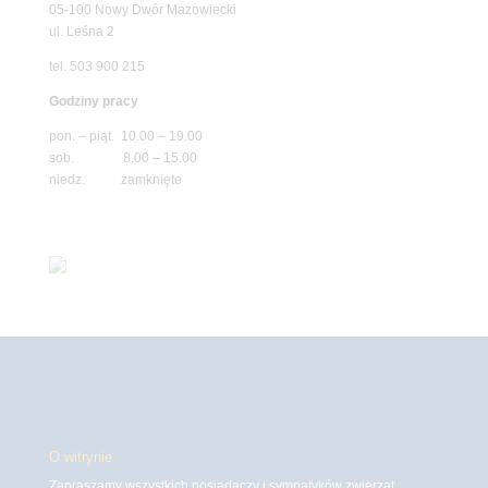
05-100 Nowy Dwór Mazowiecki
ul. Leśna 2
tel. 503 900 215
Godziny pracy
pon. – piąt. 10.00 – 19.00
sob. 8.00 – 15.00
niedz. zamknięte
O witrynie
Zapraszamy wszystkich posiadaczy i sympatyków zwierząt