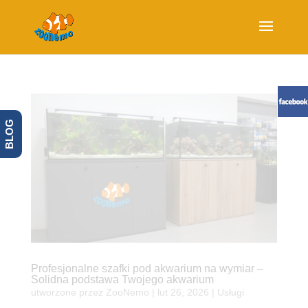
BLOG
Profesjonalne szafki pod akwarium na wymiar –
Solidna podstawa Twojego akwarium
utworzone przez
ZooNemo
|
lut 26, 2026
|
Usługi