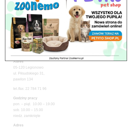
Upały wracają! Zadbaj o komfort swojego pupila
z matami chłodzącymi ZooNemo
Promocje
Petito Pet Shop – Internetowy Sklep Zoologiczny
Online! Wszystko Dla Twojego Pupila | ZooNemo
Z Życia Sklepu
Znajdź nas
Adres
05-120 Legionowo
ul. Piłsudskiego 31,
pawilon 134
tel./fax. 22 784 71 96
Godziny pracy
pon. – piąt. 10.00 – 19.00
sob. 10.00 – 15.00
niedz. zamknięte
Adres