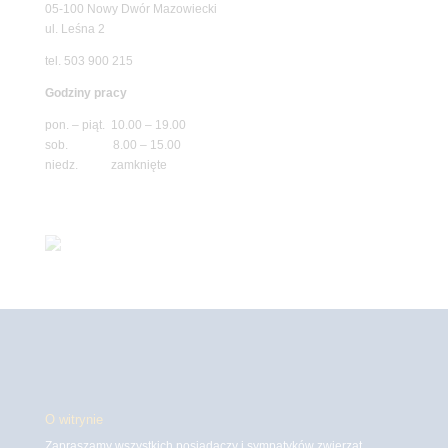
05-100 Nowy Dwór Mazowiecki
ul. Leśna 2
tel. 503 900 215
Godziny pracy
pon. – piąt. 10.00 – 19.00
sob. 8.00 – 15.00
niedz. zamknięte
O witrynie
Zapraszamy wszystkich posiadaczy i sympatyków zwierząt