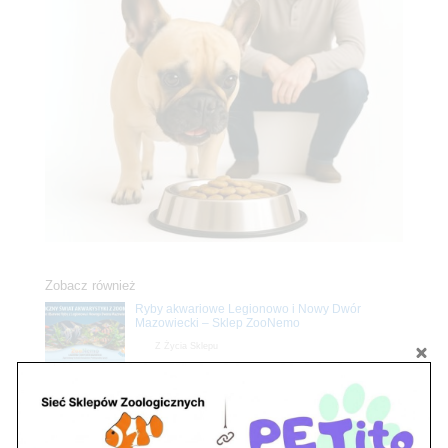
Zobacz również
Ryby akwariowe Legionowo i Nowy Dwór
Mazowiecki – Sklep ZooNemo
Z Życia Sklepu
Stwórz podwodne arcydzieło: Najpiękniejsze
rośliny akwariowe w ZooNemo – Legionowo i
Nowy Dwór Mazowiecki
Z Życia Sklepu