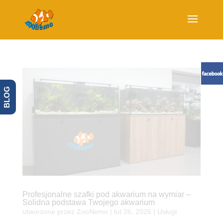
BLOG
Profesjonalne szafki pod akwarium na wymiar –
Solidna podstawa Twojego akwarium
utworzone przez
ZooNemo
|
lut 26, 2026
|
Usługi