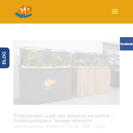
BLOG
Profesjonalne szafki pod akwarium na wymiar –
Solidna podstawa Twojego akwarium
utworzone przez
ZooNemo
|
lut 26, 2026
|
Usługi