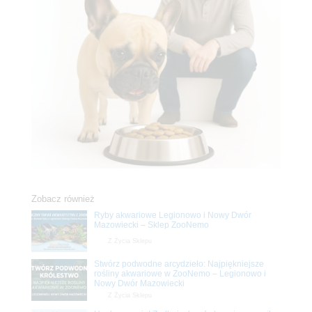
Zobacz również
Ryby akwariowe Legionowo i Nowy Dwór
Mazowiecki – Sklep ZooNemo
Z Życia Sklepu
Stwórz podwodne arcydzieło: Najpiękniejsze
rośliny akwariowe w ZooNemo – Legionowo i
Nowy Dwór Mazowiecki
Z Życia Sklepu