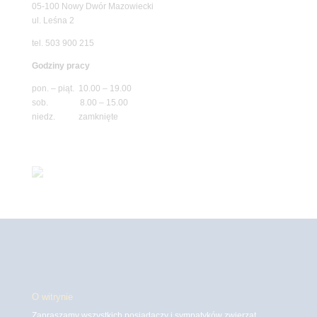
05-100 Nowy Dwór Mazowiecki
ul. Leśna 2
tel. 503 900 215
Godziny pracy
pon. – piąt. 10.00 – 19.00
sob. 8.00 – 15.00
niedz. zamknięte
O witrynie
Zapraszamy wszystkich posiadaczy i sympatyków zwierząt