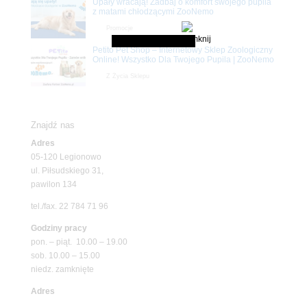
Upały wracają! Zadbaj o komfort swojego pupila
z matami chłodzącymi ZooNemo
Promocje
Petito Pet Shop – Internetowy Sklep Zoologiczny
Online! Wszystko Dla Twojego Pupila | ZooNemo
Z Życia Sklepu
Znajdź nas
Adres
05-120 Legionowo
ul. Piłsudskiego 31,
pawilon 134
tel./fax. 22 784 71 96
Godziny pracy
pon. – piąt. 10.00 – 19.00
sob. 10.00 – 15.00
niedz. zamknięte
Adres