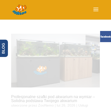
BLOG
Profesjonalne szafki pod akwarium na wymiar –
Solidna podstawa Twojego akwarium
utworzone przez
ZooNemo
|
lut 26, 2026
|
Usługi