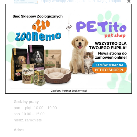
Upały wracają! Zadbaj o komfort swojego pupila
z matami chłodzącymi ZooNemo
Promocje
Petito Pet Shop – Internetowy Sklep Zoologiczny
Online! Wszystko Dla Twojego Pupila | ZooNemo
Z Życia Sklepu
Znajdź nas
Adres
05-120 Legionowo
ul. Piłsudskiego 31,
pawilon 134
tel./fax. 22 784 71 96
Godziny pracy
pon. – piąt. 10.00 – 19.00
sob. 10.00 – 15.00
niedz. zamknięte
Adres