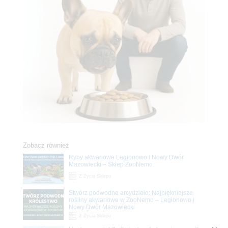
Zobacz również
Ryby akwariowe Legionowo i Nowy Dwór
Mazowiecki – Sklep ZooNemo
Z Życia Sklepu
Stwórz podwodne arcydzieło: Najpiękniejsze
rośliny akwariowe w ZooNemo – Legionowo i
Nowy Dwór Mazowiecki
Z Życia Sklepu