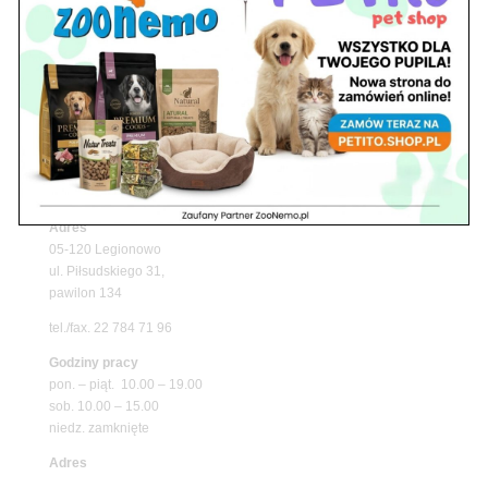
Upały wracają! Zadbaj o komfort swojego pupila
z matami chłodzącymi ZooNemo
Promocje
Petito Pet Shop – Internetowy Sklep Zoologiczny
Online! Wszystko Dla Twojego Pupila | ZooNemo
Z Życia Sklepu
Znajdź nas
Adres
05-120 Legionowo
ul. Piłsudskiego 31,
pawilon 134
tel./fax. 22 784 71 96
Godziny pracy
pon. – piąt. 10.00 – 19.00
sob. 10.00 – 15.00
niedz. zamknięte
Adres