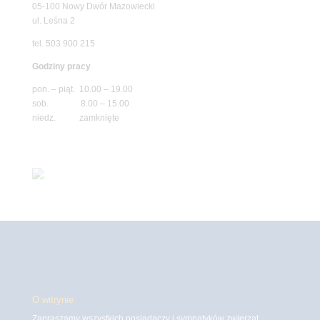
05-100 Nowy Dwór Mazowiecki
ul. Leśna 2
tel. 503 900 215
Godziny pracy
pon. – piąt. 10.00 – 19.00
sob. 8.00 – 15.00
niedz. zamknięte
O witrynie
Zapraszamy wszystkich posiadaczy i sympatyków zwierząt