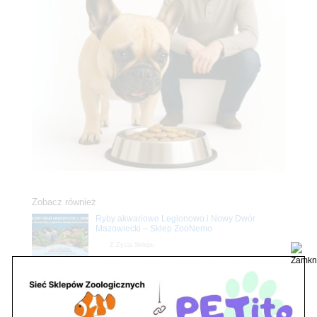
Zobacz również
Ryby akwariowe Legionowo i Nowy Dwór
Mazowiecki – Sklep ZooNemo
Z Życia Sklepu
Stwórz podwodne arcydzieło: Najpiękniejsze
rośliny akwariowe w ZooNemo – Legionowo i
Nowy Dwór Mazowiecki
Z Życia Sklepu