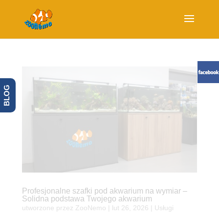
BLOG
Profesjonalne szafki pod akwarium na wymiar –
Solidna podstawa Twojego akwarium
utworzone przez
ZooNemo
|
lut 26, 2026
|
Usługi