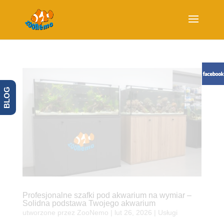
BLOG
Profesjonalne szafki pod akwarium na wymiar –
Solidna podstawa Twojego akwarium
utworzone przez
ZooNemo
|
lut 26, 2026
|
Usługi