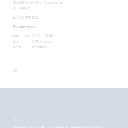
05-100 Nowy Dwór Mazowiecki
ul. Leśna 2
tel. 503 900 215
Godziny pracy
pon. – piąt. 10.00 – 19.00
sob. 8.00 – 15.00
niedz. zamknięte
O witrynie
Zapraszamy wszystkich posiadaczy i sympatyków zwierząt