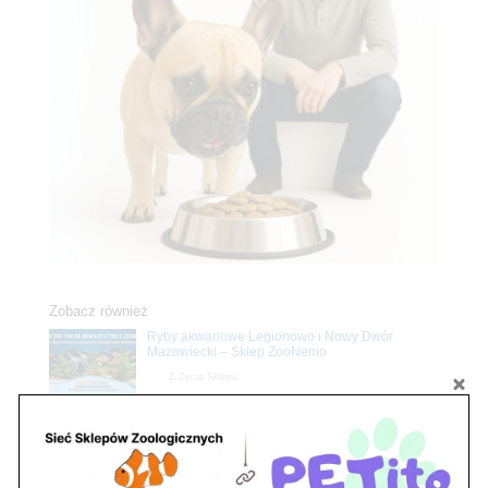
Zobacz również
Ryby akwariowe Legionowo i Nowy Dwór
Mazowiecki – Sklep ZooNemo
Z Życia Sklepu
Stwórz podwodne arcydzieło: Najpiękniejsze
rośliny akwariowe w ZooNemo – Legionowo i
Nowy Dwór Mazowiecki
Z Życia Sklepu