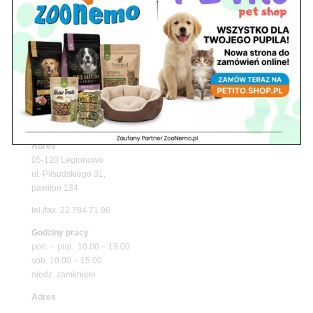
Upały wracają! Zadbaj o komfort swojego pupila
z matami chłodzącymi ZooNemo
Promocje
Petito Pet Shop – Internetowy Sklep Zoologiczny
Online! Wszystko Dla Twojego Pupila | ZooNemo
Z Życia Sklepu
Znajdź nas
Adres
05-120 Legionowo
ul. Piłsudskiego 31,
pawilon 134
tel./fax. 22 784 71 96
Godziny pracy
pon. – piąt. 10.00 – 19.00
sob. 10.00 – 15.00
niedz. zamknięte
Adres