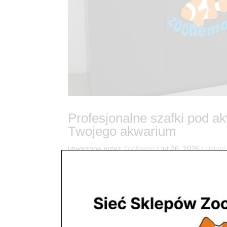
Profesjonalne szafki pod 
Twojego akwarium
utworzone przez
ZooNemo
|
lut 26, 2026
|
Usługi
370Szafki pod akwarium na zamówienie – Bezpie
standardowa komoda z sieciówki to najgorszy wybó
specjalistycznej, wzmocnionej...