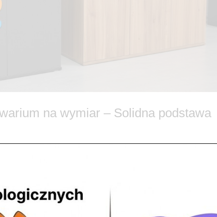
akwarium na wymiar – Solidna podstawa
czeństwo i Design bez kompromisów Każdy doświadczony akwarysta w
r pod zbiornik z wodą. Setki litrów to ogromny ciężar, który wymaga