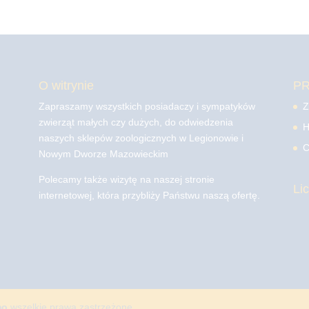
O witrynie
P
Zapraszamy wszystkich posiadaczy i sympatyków
Z
zwierząt małych czy dużych, do odwiedzenia
H
naszych sklepów zoologicznych w Legionowie i
C
Nowym Dworze Mazowieckim
Polecamy także wizytę na naszej stronie
Li
internetowej, która przybliży Państwu naszą ofertę.
mo
wszelkie prawa zastrzeżone