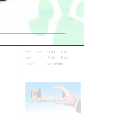
Adres
05-100 Nowy Dwór Mazowiecki
ul. Leśna 2
tel. 503 900 215
Godziny pracy
pon. – piąt. 10.00 – 19.00
sob. 8.00 – 15.00
niedz. zamknięte