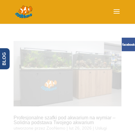
BLOG
Profesjonalne szafki pod akwarium na wymiar –
Solidna podstawa Twojego akwarium
utworzone przez
ZooNemo
|
lut 26, 2026
|
Usługi