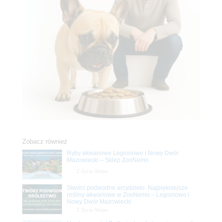
Zobacz również
Ryby akwariowe Legionowo i Nowy Dwór
Mazowiecki – Sklep ZooNemo
Z Życia Sklepu
Stwórz podwodne arcydzieło: Najpiękniejsze
rośliny akwariowe w ZooNemo – Legionowo i
Nowy Dwór Mazowiecki
Z Życia Sklepu