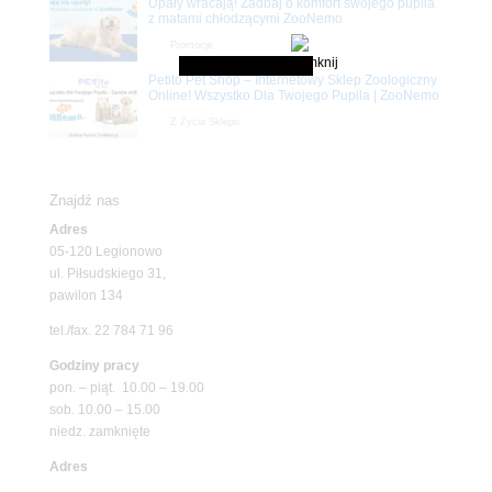
Upały wracają! Zadbaj o komfort swojego pupila
z matami chłodzącymi ZooNemo
Promocje
Petito Pet Shop – Internetowy Sklep Zoologiczny
Online! Wszystko Dla Twojego Pupila | ZooNemo
Z Życia Sklepu
Znajdź nas
Adres
05-120 Legionowo
ul. Piłsudskiego 31,
pawilon 134
tel./fax. 22 784 71 96
Godziny pracy
pon. – piąt. 10.00 – 19.00
sob. 10.00 – 15.00
niedz. zamknięte
Adres