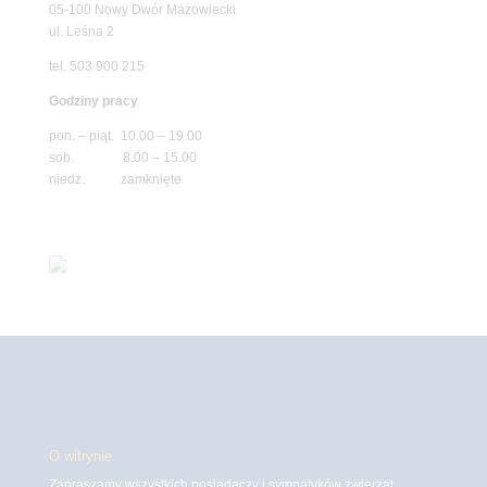
05-100 Nowy Dwór Mazowiecki
ul. Leśna 2
tel. 503 900 215
Godziny pracy
pon. – piąt. 10.00 – 19.00
sob. 8.00 – 15.00
niedz. zamknięte
O witrynie
Zapraszamy wszystkich posiadaczy i sympatyków zwierząt