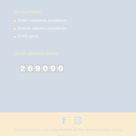
PRYWATNOŚĆ
Zmień ustawienia prywatności
Historia ustawień prywatności
Cofnij zgody
Licznik odwiedzin witryny
Zaprojektowane przez
LegioBiznes.pl
/
Zoo Nemo
wszelkie prawa
zastrzeżone