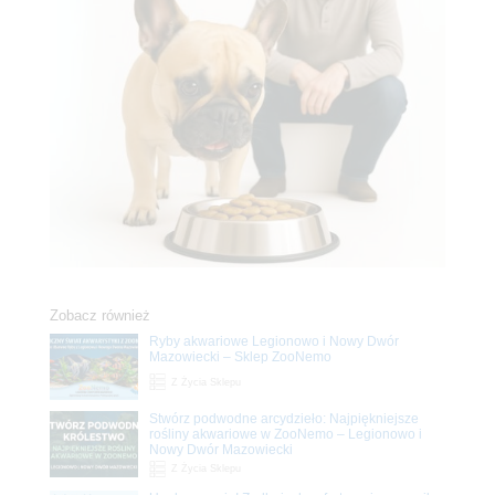
Zobacz również
Ryby akwariowe Legionowo i Nowy Dwór
Mazowiecki – Sklep ZooNemo
Z Życia Sklepu
Stwórz podwodne arcydzieło: Najpiękniejsze
rośliny akwariowe w ZooNemo – Legionowo i
Nowy Dwór Mazowiecki
Z Życia Sklepu