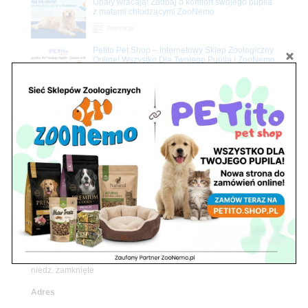
Upały wracają! Zadbaj o komfort swojego pupila
z matami chłodzącymi ZooNemo
Promocje
Petito Pet Shop – Internetowy Sklep Zoologiczny
Online! Wszystko Dla Twojego Pupila | ZooNemo
Z Życia Sklepu
Znajdź nas
Adres
05-120 Legionowo
ul. Piłsudskiego 31,
pawilon 134
tel./fax. 22 784 71 96
Godziny pracy
pon. – piąt. 10.00 – 19.00
sob. 10.00 – 15.00
niedz. zamknięte
Adres