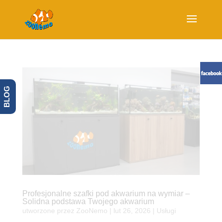
BLOG
Profesjonalne szafki pod akwarium na wymiar –
Solidna podstawa Twojego akwarium
utworzone przez
ZooNemo
|
lut 26, 2026
|
Usługi