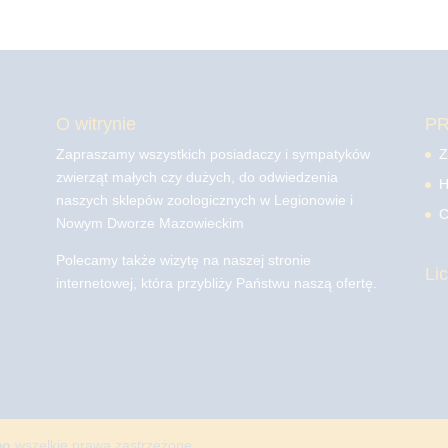
O witrynie
P
Zapraszamy wszystkich posiadaczy i sympatyków
Z
zwierząt małych czy dużych, do odwiedzenia
H
naszych sklepów zoologicznych w Legionowie i
C
Nowym Dworze Mazowieckim
Polecamy także wizytę na naszej stronie
Li
internetowej, która przybliży Państwu naszą ofertę.
mo
wszelkie prawa zastrzeżone