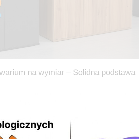
akwarium na wymiar – Solidna podstawa
czeństwo i Design bez kompromisów Każdy doświadczony akwarysta w
r pod zbiornik z wodą. Setki litrów to ogromny ciężar, który wymaga