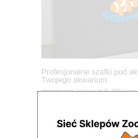
Profesjonalne szafki pod 
Twojego akwarium
utworzone przez
ZooNemo
|
lut 26, 2026
|
Usługi
366Szafki pod akwarium na zamówienie – Bezpie
standardowa komoda z sieciówki to najgorszy wybó
specjalistycznej, wzmocnionej...