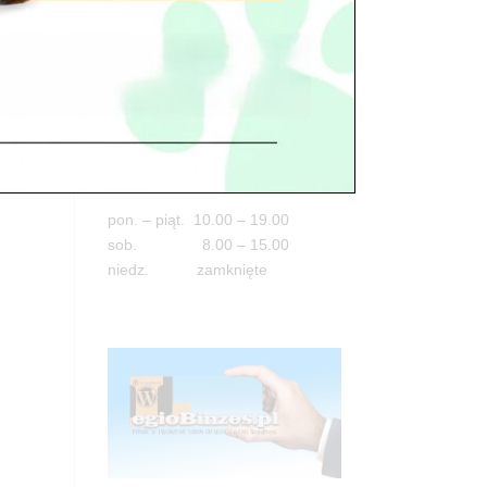
Adres
05-100 Nowy Dwór Mazowiecki
ul. Leśna 2
tel. 503 900 215
Godziny pracy
pon. – piąt. 10.00 – 19.00
sob. 8.00 – 15.00
niedz. zamknięte