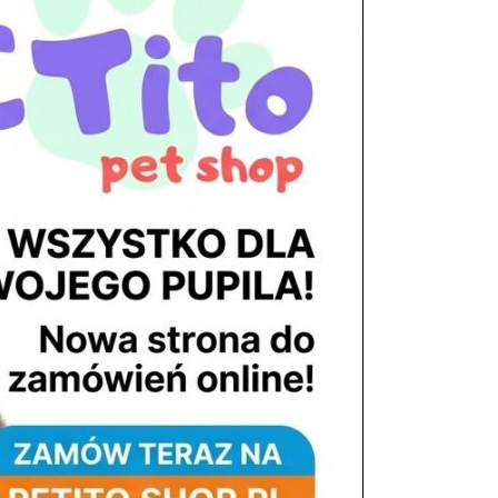
tel. 503 900 215
Godziny pracy
pon. – piąt. 10.00 – 19.00
sob. 8.00 – 15.00
niedz. zamknięte