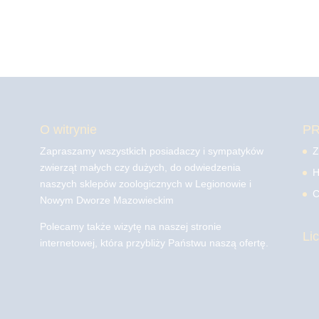
O witrynie
P
Zapraszamy wszystkich posiadaczy i sympatyków
Z
zwierząt małych czy dużych, do odwiedzenia
H
naszych sklepów zoologicznych w Legionowie i
C
Nowym Dworze Mazowieckim
Polecamy także wizytę na naszej stronie
Li
internetowej, która przybliży Państwu naszą ofertę.