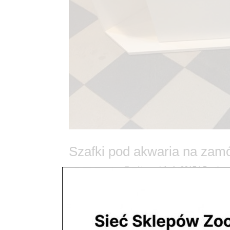
Szafki pod akwaria na zam
utworzone przez
ZooNemo
|
lis 1, 2017
| Bez kate
Szafki pod akwaria na zamówienie Akwaria Sz
Mazowiecki, > Jabłonna, > Serock, > Wieliszew, > 