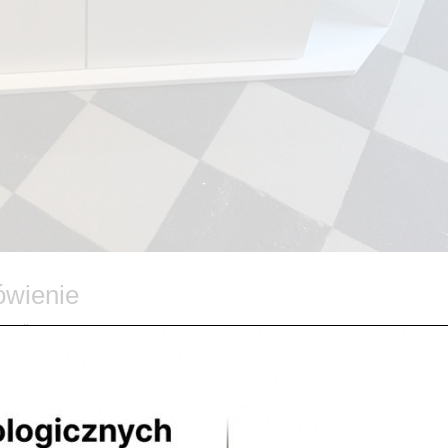
ówienie
gorii
ybkie realizacje na terenie gmin: > Legionowo, > Nowy Dwór
Nieporęt, > Tarchomin, > Białołęka....