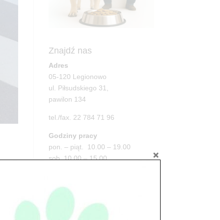
Znajdź nas
Adres
05-120 Legionowo
ul. Piłsudskiego 31,
pawilon 134
tel./fax. 22 784 71 96
Godziny pracy
pon. – piąt. 10.00 – 19.00
sob. 10.00 – 15.00
niedz. zamknięte
Adres
05-100 Nowy Dwór Mazowiecki
ul. Leśna 2