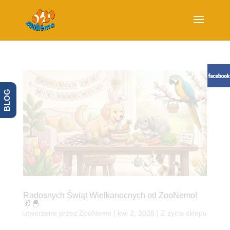
BLOG
Radosnych Świąt Wielkanocnych od ZooNemo!
🐰🐣
utworzone przez
ZooNemo
|
kwi 2, 2026
|
Z życia sklepu