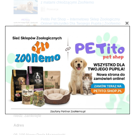
z matami chłodzącymi ZooNemo
Promocje
Petito Pet Shop – Internetowy Sklep Zoologiczny
Online! Wszystko Dla Twojego Pupila | ZooNemo
Z Życia Sklepu
Znajdź nas
Adres
05-120 Legionowo
ul. Piłsudskiego 31,
pawilon 134
tel./fax. 22 784 71 96
Godziny pracy
pon. – piąt. 10.00 – 19.00
sob. 10.00 – 15.00
niedz. zamknięte
Adres
05-100 Nowy Dwór Mazowiecki