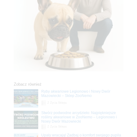
Zobacz również
Ryby akwariowe Legionowo i Nowy Dwór
Mazowiecki – Sklep ZooNemo
Z Życia Sklepu
Stwórz podwodne arcydzieło: Najpiękniejsze
rośliny akwariowe w ZooNemo – Legionowo i
Nowy Dwór Mazowiecki
Z Życia Sklepu
Upały wracają! Zadbaj o komfort swojego pupila