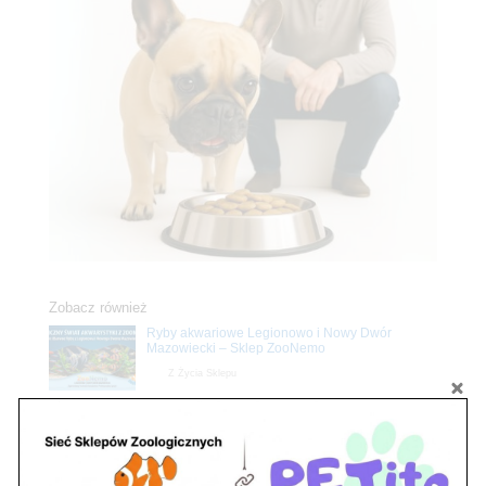
Zobacz również
Ryby akwariowe Legionowo i Nowy Dwór
Mazowiecki – Sklep ZooNemo
Z Życia Sklepu
Stwórz podwodne arcydzieło: Najpiękniejsze
rośliny akwariowe w ZooNemo – Legionowo i
Nowy Dwór Mazowiecki
Z Życia Sklepu