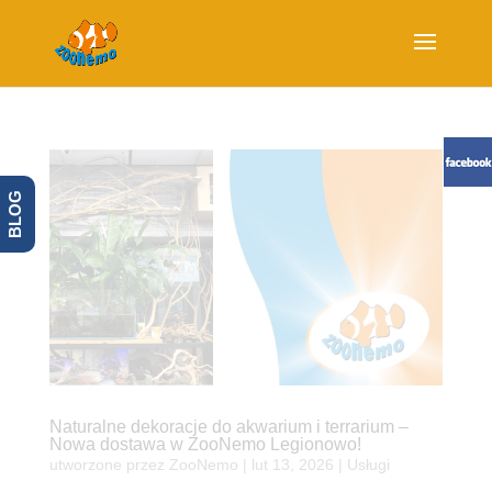
BLOG
Naturalne dekoracje do akwarium i terrarium –
Nowa dostawa w ZooNemo Legionowo!
utworzone przez
ZooNemo
|
lut 13, 2026
|
Usługi