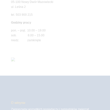
05-100 Nowy Dwór Mazowiecki
ul. Leśna 2
tel. 503 900 215
Godziny pracy
pon. – piąt. 10.00 – 19.00
sob. 8.00 – 15.00
niedz. zamknięte
O witrynie
Zapraszamy wszystkich posiadaczy i sympatyków zwierząt