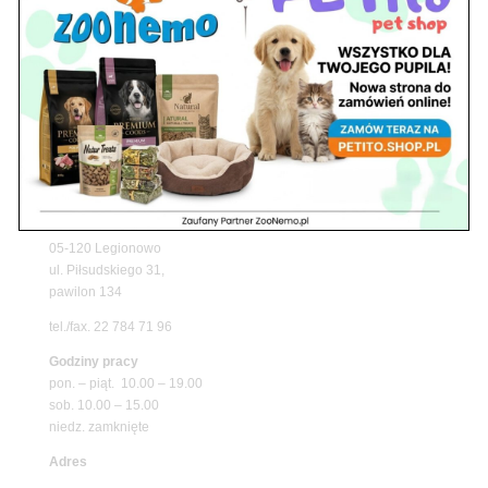
Upały wracają! Zadbaj o komfort swojego pupila
z matami chłodzącymi ZooNemo
Promocje
Petito Pet Shop – Internetowy Sklep Zoologiczny
Online! Wszystko Dla Twojego Pupila | ZooNemo
Z Życia Sklepu
Znajdź nas
Adres
05-120 Legionowo
ul. Piłsudskiego 31,
pawilon 134
tel./fax. 22 784 71 96
Godziny pracy
pon. – piąt. 10.00 – 19.00
sob. 10.00 – 15.00
niedz. zamknięte
Adres