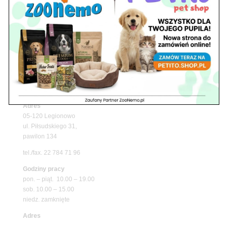
Upały wracają! Zadbaj o komfort swojego pupila
z matami chłodzącymi ZooNemo
Promocje
Petito Pet Shop – Internetowy Sklep Zoologiczny
Online! Wszystko Dla Twojego Pupila | ZooNemo
Z Życia Sklepu
Znajdź nas
Adres
05-120 Legionowo
ul. Piłsudskiego 31,
pawilon 134
tel./fax. 22 784 71 96
Godziny pracy
pon. – piąt. 10.00 – 19.00
sob. 10.00 – 15.00
niedz. zamknięte
Adres