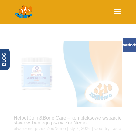
BLOG
Helpet Joint&Bone Care – kompleksowe wsparcie
stawów Twojego psa w ZooNemo
utworzone przez
ZooNemo
|
sty 7, 2026
|
Country Taste