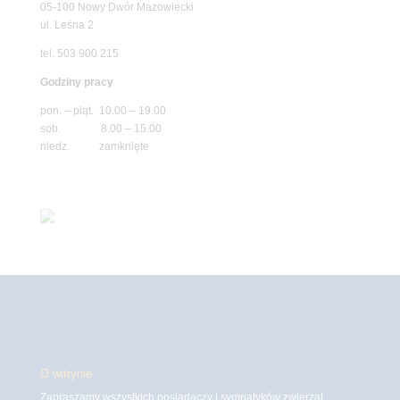
05-100 Nowy Dwór Mazowiecki
ul. Leśna 2
tel. 503 900 215
Godziny pracy
pon. – piąt. 10.00 – 19.00
sob. 8.00 – 15.00
niedz. zamknięte
O witrynie
Zapraszamy wszystkich posiadaczy i sympatyków zwierząt