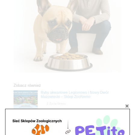
Zobacz również
Ryby akwariowe Legionowo i Nowy Dwór
Mazowiecki – Sklep ZooNemo
Z Życia Sklepu
Stwórz podwodne arcydzieło: Najpiękniejsze
rośliny akwariowe w ZooNemo – Legionowo i
Nowy Dwór Mazowiecki
Z Życia Sklepu