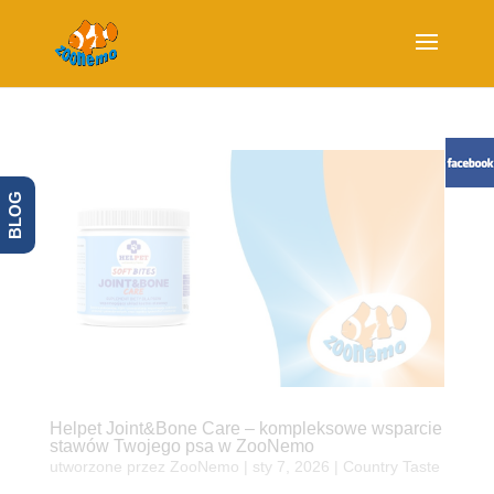
BLOG
Helpet Joint&Bone Care – kompleksowe wsparcie
stawów Twojego psa w ZooNemo
utworzone przez
ZooNemo
|
sty 7, 2026
|
Country Taste