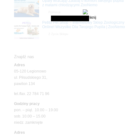
Upały wracają! Zadbaj o komfort swojego pupila
z matami chłodzącymi ZooNemo
Promocje
Petito Pet Shop – Internetowy Sklep Zoologiczny
Online! Wszystko Dla Twojego Pupila | ZooNemo
Z Życia Sklepu
Znajdź nas
Adres
05-120 Legionowo
ul. Piłsudskiego 31,
pawilon 134
tel./fax. 22 784 71 96
Godziny pracy
pon. – piąt. 10.00 – 19.00
sob. 10.00 – 15.00
niedz. zamknięte
Adres