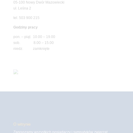
05-100 Nowy Dwór Mazowiecki
ul. Leśna 2
tel. 503 900 215
Godziny pracy
pon. – piąt. 10.00 – 19.00
sob. 8.00 – 15.00
niedz. zamknięte
O witrynie
Zapraszamy wszystkich posiadaczy i sympatyków zwierząt