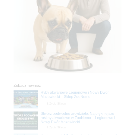
Zobacz również
Ryby akwariowe Legionowo i Nowy Dwór
Mazowiecki – Sklep ZooNemo
Z Życia Sklepu
Stwórz podwodne arcydzieło: Najpiękniejsze
rośliny akwariowe w ZooNemo – Legionowo i
Nowy Dwór Mazowiecki
Z Życia Sklepu