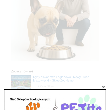
Zobacz również
Ryby akwariowe Legionowo i Nowy Dwór
Mazowiecki – Sklep ZooNemo
Z Życia Sklepu
Stwórz podwodne arcydzieło: Najpiękniejsze
rośliny akwariowe w ZooNemo – Legionowo i
Nowy Dwór Mazowiecki
Z Życia Sklepu