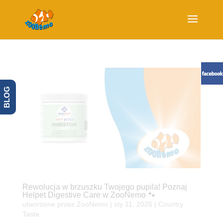
BLOG
Rewolucja w brzuszku Twojego pupila! Poznaj
Helpet Digestive Care w ZooNemo 🐾
utworzone przez
ZooNemo
|
sty 11, 2026
|
Country
Taste