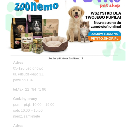
Upały wracają! Zadbaj o komfort swojego pupila
z matami chłodzącymi ZooNemo
Promocje
Petito Pet Shop – Internetowy Sklep Zoologiczny
Online! Wszystko Dla Twojego Pupila | ZooNemo
Z Życia Sklepu
Znajdź nas
Adres
05-120 Legionowo
ul. Piłsudskiego 31,
pawilon 134
tel./fax. 22 784 71 96
Godziny pracy
pon. – piąt. 10.00 – 19.00
sob. 10.00 – 15.00
niedz. zamknięte
Adres