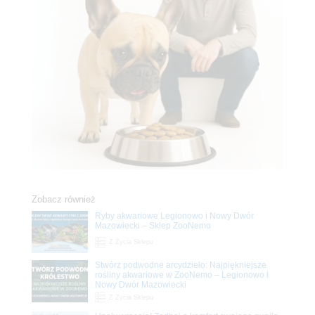
Zobacz również
Ryby akwariowe Legionowo i Nowy Dwór
Mazowiecki – Sklep ZooNemo
Z Życia Sklepu
Stwórz podwodne arcydzieło: Najpiękniejsze
rośliny akwariowe w ZooNemo – Legionowo i
Nowy Dwór Mazowiecki
Z Życia Sklepu