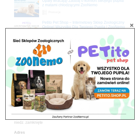
Upały wracają! Zadbaj o komfort swojego pupila
z matami chłodzącymi ZooNemo
Promocje
Petito Pet Shop – Internetowy Sklep Zoologiczny
Online! Wszystko Dla Twojego Pupila | ZooNemo
Z Życia Sklepu
Znajdź nas
Adres
05-120 Legionowo
ul. Piłsudskiego 31,
pawilon 134
tel./fax. 22 784 71 96
Godziny pracy
pon. – piąt. 10.00 – 19.00
sob. 10.00 – 15.00
niedz. zamknięte
Adres