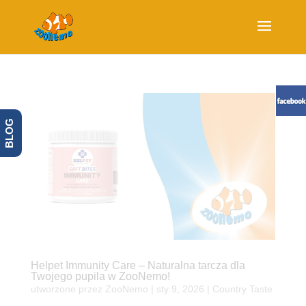
BLOG
Helpet Immunity Care – Naturalna tarcza dla
Twojego pupila w ZooNemo!
utworzone przez
ZooNemo
|
sty 9, 2026
|
Country Taste