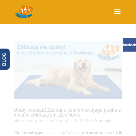
BLOG
Upały wracają! Zadbaj o komfort swojego pupila z
matami chłodzącymi ZooNemo
utworzone przez
ZooNemo
|
lip 9, 2026
|
Promocje
28Nadchodzą gorące dni – czy Twój pies jest na nie gotowy? ☀️🐕