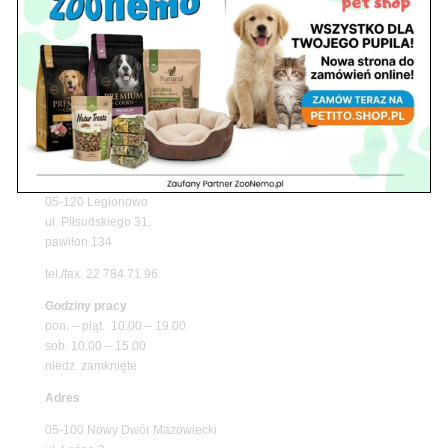
Z Życia Sklepu
Niedziela handlowa w Zoonemo – Informacja o
godzinach otwarcia
Z Życia Sklepu
Znajdź nas
Adres
05-120 Legionowo
ul. Piłsudskiego 31,
pawilon 134
tel./fax. 22 784 71 96
Godziny pracy
pon. – piąt. 10.00 – 19.00
sob. 10.00 – 15.00
niedz. zamknięte
Adres
05-100 Nowy Dwór Mazowiecki