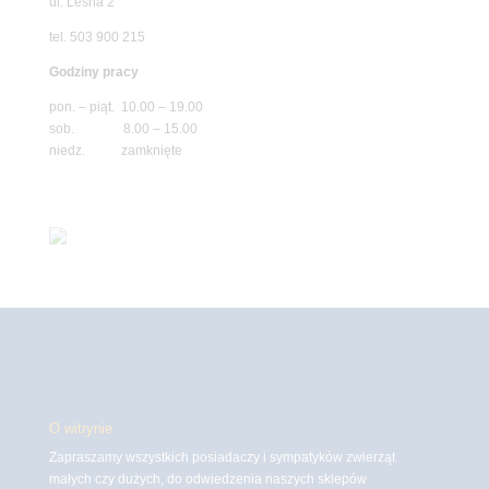
ul. Leśna 2
tel. 503 900 215
Godziny pracy
pon. – piąt. 10.00 – 19.00
sob. 8.00 – 15.00
niedz. zamknięte
O witrynie
Zapraszamy wszystkich posiadaczy i sympatyków zwierząt
małych czy dużych, do odwiedzenia naszych sklepów