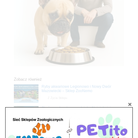
Zobacz również
Ryby akwariowe Legionowo i Nowy Dwór
Mazowiecki – Sklep ZooNemo
Z Życia Sklepu
Stwórz podwodne arcydzieło: Najpiękniejsze
rośliny akwariowe w ZooNemo – Legionowo i
Nowy Dwór Mazowiecki
Z Życia Sklepu
Petito Pet Shop – Internetowy Sklep Zoologiczny
Online! Wszystko Dla Twojego Pupila | ZooNemo