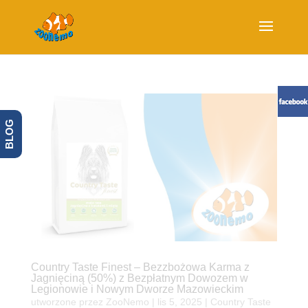
BLOG
Country Taste Finest – Bezzbożowa Karma z
Jagnięciną (50%) z Bezpłatnym Dowozem w
Legionowie i Nowym Dworze Mazowieckim
utworzone przez
ZooNemo
|
lis 5, 2025
|
Country Taste