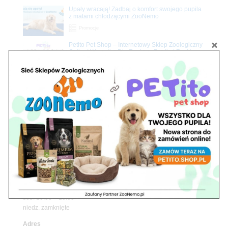
Upały wracają! Zadbaj o komfort swojego pupila
z matami chłodzącymi ZooNemo
Promocje
Petito Pet Shop – Internetowy Sklep Zoologiczny
Online! Wszystko Dla Twojego Pupila | ZooNemo
Z Życia Sklepu
Znajdź nas
Adres
05-120 Legionowo
ul. Piłsudskiego 31,
pawilon 134
tel./fax. 22 784 71 96
Godziny pracy
pon. – piąt. 10.00 – 19.00
sob. 10.00 – 15.00
niedz. zamknięte
Adres