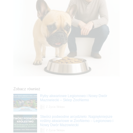
Zobacz również
Ryby akwariowe Legionowo i Nowy Dwór
Mazowiecki – Sklep ZooNemo
Z Życia Sklepu
Stwórz podwodne arcydzieło: Najpiękniejsze
rośliny akwariowe w ZooNemo – Legionowo i
Nowy Dwór Mazowiecki
Z Życia Sklepu