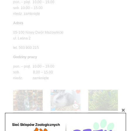
pon. – piąt. 10.00 – 19.00
sob. 10.00 – 15.00
niedz. zamknięte
Adres
05-100 Nowy Dwór Mazowiecki
ul. Leśna 2
tel. 503 900 215
Godziny pracy
pon. – piąt. 10.00 – 19.00
sob. 8.00 – 15.00
niedz. zamknięte