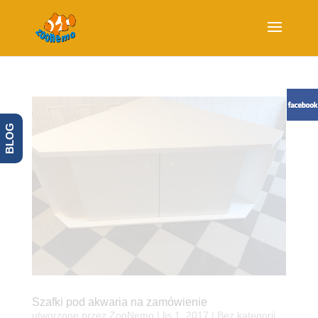
BLOG
Szafki pod akwaria na zamówienie
utworzone przez
ZooNemo
|
lis 1, 2017
| Bez kategorii