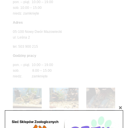
pon. – piąt. 10.00 – 19.00
sob. 10.00 – 15.00
niedz. zamknięte
Adres
05-100 Nowy Dwór Mazowiecki
ul. Leśna 2
tel. 503 900 215
Godziny pracy
pon. – piąt. 10.00 – 19.00
sob. 8.00 – 15.00
niedz. zamknięte