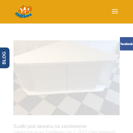
BLOG
Szafki pod akwaria na zamówienie
utworzone przez
ZooNemo
|
lis 1, 2017
| Bez kategorii