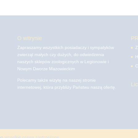
O witrynie
P
Zapraszamy wszystkich posiadaczy i sympatyków
Z
zwierząt małych czy dużych, do odwiedzenia
H
naszych sklepów zoologicznych w Legionowie i
C
Nowym Dworze Mazowieckim
Polecamy także wizytę na naszej stronie
Li
internetowej, która przybliży Państwu naszą ofertę.
mo
wszelkie prawa zastrzeżone