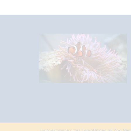
Zaprojektowane przez
LegioBiznes.pl
/
Zoo Ne