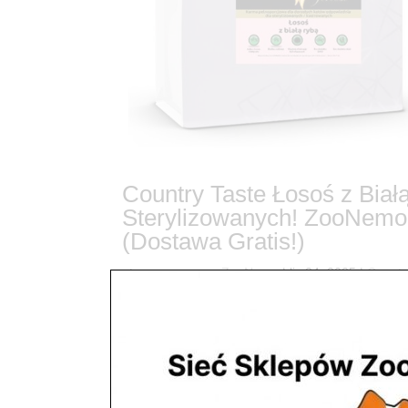
Country Taste Łosoś z Bia
Sterylizowanych! ZooNemo
(Dostawa Gratis!)
utworzone przez
ZooNemo
|
lis 24, 2025
|
Countr
6Troska po Sterylizacji: Wybierz To, Co Najlepsze
potrzeby żywieniowe Twojego kota. Właśnie dlateg
wszystkim wspiera...