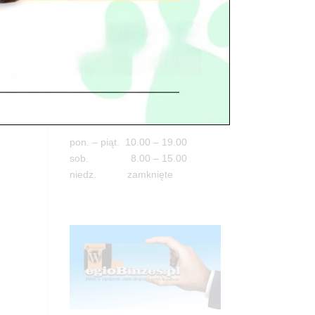
Adres
05-100 Nowy Dwór Mazowiecki
ul. Leśna 2
tel. 503 900 215
Godziny pracy
pon. – piąt. 10.00 – 19.00
sob. 8.00 – 15.00
niedz. zamknięte