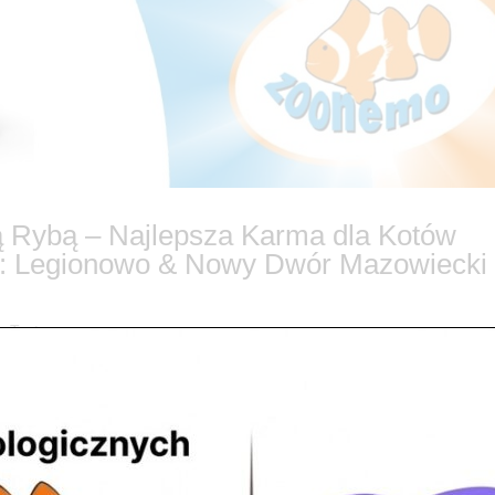
łą Rybą – Najlepsza Karma dla Kotów
: Legionowo & Nowy Dwór Mazowiecki
y Taste
! 😻 Sterylizacja i kastracja to bardzo ważne zabiegi, ale zmieniają on
o potrzebujesz karmy, która nie tylko smakuje wyśmienicie, ale przed