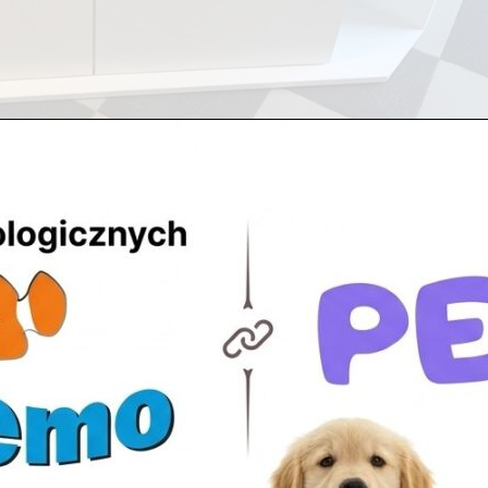
ówienie
gorii
ybkie realizacje na terenie gmin: > Legionowo, > Nowy Dwór
Nieporęt, > Tarchomin, > Białołęka....