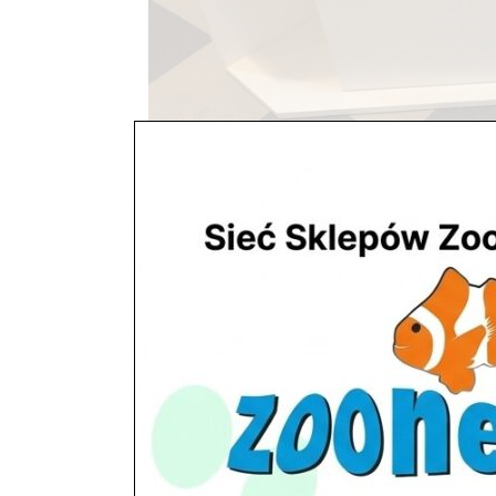
Szafki pod akwaria na zam
utworzone przez
ZooNemo
|
lis 1, 2017
| Bez kate
Szafki pod akwaria na zamówienie Akwaria Sz
Mazowiecki, > Jabłonna, > Serock, > Wieliszew, > 