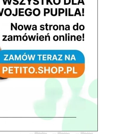
tel. 503 900 215
Godziny pracy
pon. – piąt. 10.00 – 19.00
sob. 8.00 – 15.00
niedz. zamknięte