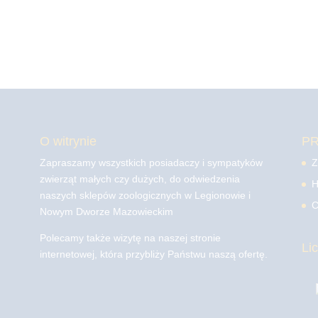
O witrynie
P
Zapraszamy wszystkich posiadaczy i sympatyków
Z
zwierząt małych czy dużych, do odwiedzenia
H
naszych sklepów zoologicznych w Legionowie i
C
Nowym Dworze Mazowieckim
Polecamy także wizytę na naszej stronie
Li
internetowej, która przybliży Państwu naszą ofertę.