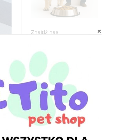
Znajdź nas
Adres
05-120 Legionowo
ul. Piłsudskiego 31,
pawilon 134
tel./fax. 22 784 71 96
Godziny pracy
pon. – piąt. 10.00 – 19.00
sob. 10.00 – 15.00
niedz. zamknięte
Adres
05-100 Nowy Dwór Mazowiecki
ul. Leśna 2