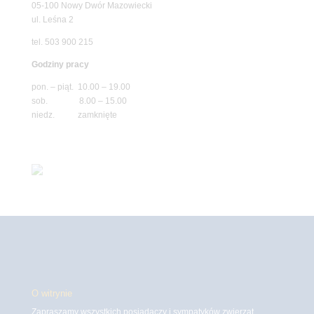
05-100 Nowy Dwór Mazowiecki
ul. Leśna 2
tel. 503 900 215
Godziny pracy
pon. – piąt. 10.00 – 19.00
sob. 8.00 – 15.00
niedz. zamknięte
O witrynie
Zapraszamy wszystkich posiadaczy i sympatyków zwierząt