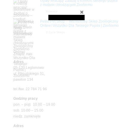
Upały wracają! Zadbaj o komfort swojego pupila
z matami chłodzącymi ZooNemo
Promocje
Petito Pet Shop – Internetowy Sklep Zoologiczny
Online! Wszystko Dla Twojego Pupila | ZooNemo
Z Życia Sklepu
Znajdź nas
Adres
05-120 Legionowo
ul. Piłsudskiego 31,
pawilon 134
tel./fax. 22 784 71 96
Godziny pracy
pon. – piąt. 10.00 – 19.00
sob. 10.00 – 15.00
niedz. zamknięte
Adres