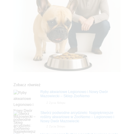
Zobacz również
Ryby akwariowe Legionowo i Nowy Dwór
Mazowiecki – Sklep ZooNemo
Z Życia Sklepu
Stwórz podwodne arcydzieło: Najpiękniejsze
rośliny akwariowe w ZooNemo – Legionowo i
Nowy Dwór Mazowiecki
Z Życia Sklepu