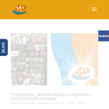
BLOG
Profesjonalny Sklep Wędkarski w Legionowie –
Sprzęt na każdą wyprawę!
utworzone przez
ZooNemo
|
lut 13, 2026
|
Usługi