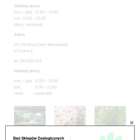
Godziny pracy
pon. – piąt. 10.00 – 19.00
sob. 10.00 – 15.00
niedz. zamknięte
Adres
05-100 Nowy Dwór Mazowiecki
ul. Leśna 2
tel. 503 900 215
Godziny pracy
pon. – piąt. 10.00 – 19.00
sob. 8.00 – 15.00
niedz. zamknięte