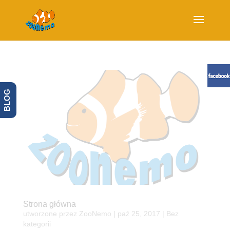
BLOG
Strona główna
utworzone przez
ZooNemo
|
paź 25, 2017
| Bez
kategorii